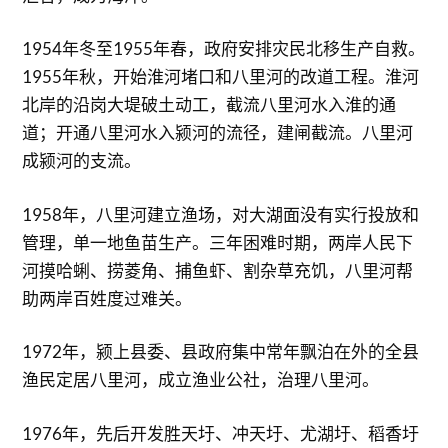
1954年冬至1955年春，政府安排灾民北移生产自救。
1955年秋，开始淮河堵口和八里河的改道工程。淮河
北岸的沿岗大堤破土动工，截流八里河水入淮的通
道；开通八里河水入颍河的流径，建闸截流。八里河
成颍河的支流。
1958年，八里河建立渔场，对大湖面没有实行投放和
管理，单一地鱼苗生产。三年困难时期，两岸人民下
河摸哈蜊、捞菱角、捕鱼虾、割杂草充饥，八里河帮
助两岸百姓度过难关。
1972年，颍上县委、县政府集中常年飘泊在外的全县
渔民定居八里河，成立渔业公社，治理八里河。
1976年，先后开发胜天圩、冲天圩、尤湖圩、稻香圩