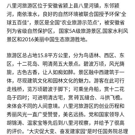
八里河旅游区位于安徽省颍上县八里河镇，东邻颍
河，南依淮水，良好的自然环境被联合国授予环保“全
球五百佳”，景区是全国“农业旅游示范点”，被安徽省
列为省级自然保护区， 国家5A级旅游景区,国家水利风
景区和2016美丽中国生态旅游胜地。
旅游区总占地15.8平方公里，分为鸟语林、西区、东
区，十二花岛、明清苑五大景点。碧波万顷，风光旖
旎，古色古香，让人如痴如醉。景区融中西建筑于一
体，尽现建筑文化和园林文化的魅力。游客在此可行
走栈桥，览万顷碧波于脚下；可乘坐舟船，赏十二花
岛于四时；可进明清古宅，赏 砖瓦缝合、斗拱飞檐。
来体会不同的人间意境。八里河旅游区的创业历程和
秀丽风光一直广受赞誉，美名远扬。党和国家领导人
胡锦涛、温家宝等先后到八里河视察，并给予了很高
的评价。“大灾促大变、奋发建家园”是时任国务院总理