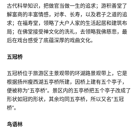
古代科举知识，把做官当做一生的追求；游积善堂了
解富商的丰富情感，对孝、长寿，以及君子之道的追
求；在福寿堂，领略了大户人家的生活起居和建筑布
局；在佛堂接受禅文化的洗礼，去领略我佛慈悲，最
后在戏台感受了底蕴深厚的戏曲文化。
五冠桥
五冠桥位于旅游区主景观带的环湖路景观带上，它是
根据扬州瘦西湖五亭桥所建，因桥上建有五个亭子，
便被称为“五亭桥”。景区内的五亭桥把五个亭子改成了
形状如冠的形状，其余均同五亭桥，所以又名“五冠
桥”。
鸟语林