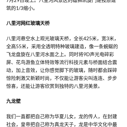
7月29日竣工。八里河风景区的雄狮凯旋门是按原建
筑的1/3缩小。
八里河网红玻璃天桥
八里河悬空水上观光玻璃天桥，全长425米，宽3米，
全高55米，采用全透明特种玻璃建造，像一条蜿蜒的
飞龙盘旋在八里河水面之上。同时将9D声光电碎彩
屏、花鸟游鱼立体特效等流行科技元素与桥面结合震
动，加上音效，让你感觉脚下的玻璃，随时都会踩碎
惊险刺激又新颖时尚，不仅能让游客尖叫连连、步步
惊喜，还能让游客欣赏到独特的八里河美景。
九龙壁
我们一直都把自己称为华夏儿女，龙的传人，在封建
社会，皇帝把自己称为真龙天子，龙是中华文化中最