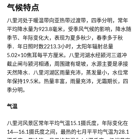
气候特点
八里河处于暖温带向亚热带过渡带，四季分明，常年
平均降水量为923.8毫米，受季风气候的影响，降水随
季节、年际变化大，表现为夏多秋少，春季多于秋
季．年日照时数2213.3小时，太阳年辐射总量
5.02×10焦耳每平方厘米。八里河湖水经颍河三道冲
截止闸与颍河相通，周围建有堤坡，水源主要是承接
天然降水．八里河湖区雨量充沛，蒸发量小，水位常
年保持19.5米。热量丰富，雨量充沛，无霜期长，四
季分明。
气温
八里河风景区常年平均气温15.1摄氏度，年际变化在
14―16.1摄氏度之间，最热的七月平平均气温为28.1