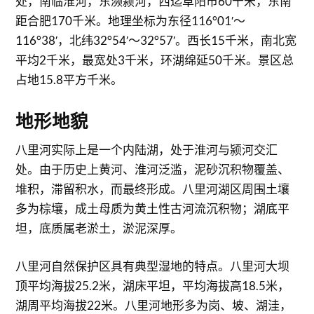
处，南临淮河，东濒颍河，西迄阜阳市60千米，东南
距合肥170千米。地理坐标为东径116°01′～
116°38′，北纬32°54′～32°57′。西长15千米，南北宽
平均2千米，最宽处3千米，环湖绵延50千米。景区总
占地15.8平方千米。
地形地貌
八里河实际上是一个内陆湖，处于淮河与颍河交汇
处。由于历史上黄河、淮河泛滥，泥砂沉积物覆盖、
堆积，滞留积水，而最终形成。八里河湖区周围土壤
多为棕壤，成土母质为黄土性古河流沉积物；湖底平
坦，底质属老淤土，淤泥深厚。
八里河自然保护区具有典型湿地的特点。八里河大坝
顶平均海拔25.2米，湖床平坦，平均海拔高18.5米，
湖周平均海拔22米。八里河地形多为岗、坡、湖洼，