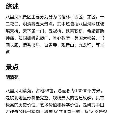
综述
八里河风景区主要分为分为鸟语林、西区、东区，十
二花岛、明清苑五大景点。其中还包括八里河网红玻
璃天桥、天下第一门、五冠桥、铁索软桥、希腊宙斯
神庙、法国雄狮凯旋门、圣心教堂、美国大峡谷、书
画长廊、清香书屋、白雀寺、观音山、九龙壁、等景
点。
景点
明清苑
八里河明清苑，占地38亩，总面积为13000平方米。
是皖北地区形制最完整、规模最大的古建筑群，具有
极高的历史价值、艺术价值和科学价值，是研究中国
古建筑的珍贵案例，被誉为“皖北第一苑，及“人文景观