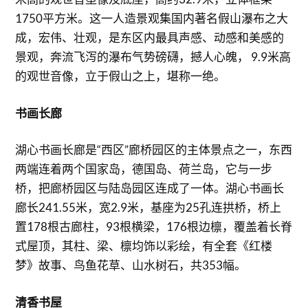
1750平方米。这一人造景观集国内著名假山瀑布之大
成，宏伟、壮观，是东区内最具声感、动感和美感的
景观，奔流飞泻的瀑布气势磅礴，撼人心魄， 9.9米高
的观世音像，立于假山之上，堪称一绝。
书画长廊
湖心书画长廊是“西区”廊桥园区的主体景点之一，东西
两端连着两个国家岛，德国岛、荷兰岛，它与一步
桥，把廊桥园区与陆岛园区连成了一体。湖心书画长
廊长241.55米，宽2.9米，基座为25孔连拱桥，桥上
置178根古廊柱，93根横梁，176根边檩，覆盖着长脊
式屋顶，其柱、梁、檩均饰以彩绘，有全套《红楼
梦》故事、鸟鱼花草、山水树石，共353幅。
清香书屋