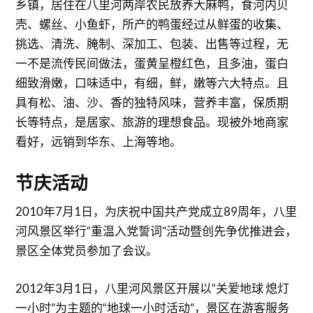
乡镇，居住在八里河两岸农民放养大麻鸭，食河内贝
壳、螺丝、小鱼虾，所产的鸭蛋经过从鲜蛋的收集、
挑选、清洗、腌制、深加工、包装、出售等过程，无
一不是流传民间做法，蛋黄呈橙红色，且多油，蛋白
细致滑嫩，口味适中，有细，鲜，嫩等六大特点。且
具有松、油、沙、香的独特风味，营养丰富，保质期
长等特点，是居家、旅游的理想食品。现被外地商家
看好，远销到华东、上海等地。
节庆活动
2010年7月1日，为庆祝中国共产党成立89周年，八里
河风景区举行“重温入党誓词”活动暨创先争优推进会，
景区全体党员参加了会议。
2012年3月1日，八里河风景区开展以“关爱地球 熄灯
一小时”为主题的“地球一小时活动”，景区在游客服务