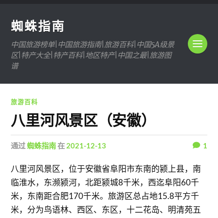
蜘蛛指南
中国旅游榜单|中国旅游指南|旅游百科|中国5A级景
区|特产大全|特产百科|地区特产|中国之最|旅游图
谱
旅游百科
八里河风景区（安徽）
通过
蜘蛛指南
在
2021-12-13
1
八里河风景区，位于安徽省阜阳市东南的颍上县，南
临淮水，东濒颍河，北距颍城8千米，西迄阜阳60千
米，东南距合肥170千米。旅游区总占地15.8平方千
米，分为鸟语林、西区、东区，十二花岛、明清苑五