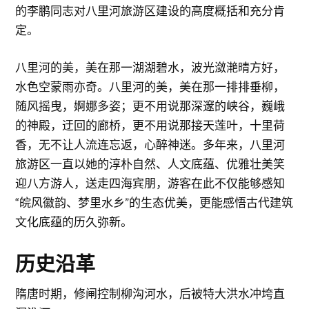
的李鹏同志对八里河旅游区建设的高度概括和充分肯
定。
八里河的美，美在那一湖湖碧水，波光潋滟晴方好，
水色空蒙雨亦奇。八里河的美，美在那一排排垂柳，
随风摇曳，婀娜多姿；更不用说那深邃的峡谷，巍峨
的神殿，迂回的廊桥，更不用说那接天莲叶，十里荷
香，无不让人流连忘返，心醉神迷。多年来，八里河
旅游区一直以她的淳朴自然、人文底蕴、优雅壮美笑
迎八方游人，送走四海宾朋，游客在此不仅能够感知
“皖风徽韵、梦里水乡”的生态优美，更能感悟古代建筑
文化底蕴的历久弥新。
历史沿革
隋唐时期，修闸控制柳沟河水，后被特大洪水冲垮直