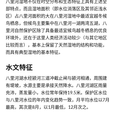
八里河湿地不仅在时空分布和生态特征上具有上述全
部特点，而且湿地面积（即水位消落区及其邻近浅水
区）占八里河面积的大在八里河湿地中最适宜越冬候
鸟栖息，但候鸟主要集中在八里河一湖两湾五湖，八
里河自然保护区除了具备最适宜候鸟越冬栖息的优良
环境外，还在于这里人类经济活动较少（与其它地区
比较而言），基本上保留了天然湿地的结构和功能，
而具有典型湿地的基本特征。
水文特征
八里河湖水经颍河三道冲截止闸与颍河相通，周围建
有堤坡，水源主要是承接天然降水。八里河湖区雨量
充沛，蒸发量小，水位常年保持19.5米。保护区水位
与八里河水位的年内变化趋势一致，月平均水位以7月
最高，其次是8月，以1月最低，12月次之。