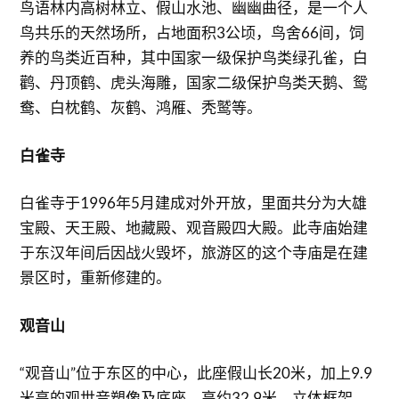
鸟语林内高树林立、假山水池、幽幽曲径，是一个人
鸟共乐的天然场所，占地面积3公顷，鸟舍66间，饲
养的鸟类近百种，其中国家一级保护鸟类绿孔雀，白
鹳、丹顶鹤、虎头海雕，国家二级保护鸟类天鹅、鸳
鸯、白枕鹤、灰鹤、鸿雁、秃鹫等。
白雀寺
白雀寺于1996年5月建成对外开放，里面共分为大雄
宝殿、天王殿、地藏殿、观音殿四大殿。此寺庙始建
于东汉年间后因战火毁坏，旅游区的这个寺庙是在建
景区时，重新修建的。
观音山
“观音山”位于东区的中心，此座假山长20米，加上9.9
米高的观世音塑像及底座，高约32.9米，立体框架