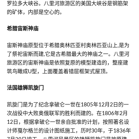
罗拉多大峡谷。八里河旅游区的美国大峡谷是钢筋架
的矿体，内部是空心的。
希腊宙斯神庙
宙斯神庙原型位于希腊奥林匹亚村奥林匹亚山上,是为
了祭祀宙斯而建,它是古希腊最大的神庙之一。八里河
旅游区的宙斯神庙是依照复原的模型建造的，整座建
筑鸟瞰成U型，上面覆盖着错层框架式屋顶。
法国雄狮凯旋门
凯旋门是为了纪念拿破仑一世在1805年12月2日的一
次战役中大败奥俄联军的胜利而建的。在1806年2月
12日，根据拿破仑一世亲自批准的计划，按照著名设
计师戛尔格兰的设计图纸施工，历时30年，于1836年