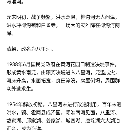
泻淮河。
元末明初，战争频繁，洪水泛滥，柳沟河无人问津，
洪水冲柳沟镇和白雀寺，一场大的灾难降在柳沟河两
岸。
清朝，改名为八里河。
1938年6月国民党政府在黄河花园口制造决堤事件，
形成黄水南泛，由颍河决堤进入八里河，泛滥成灾，
河床升高，水面拓宽，良田淹没，房屋倒塌，周围群
众外逃求生。
1954年解放初期，八里河未进行改造利用，百年未遇
洪水，颍、霍两县成泽国，颍淮两河见面，八里河、
戴家湖、邱家湖、姜家湖、城西湖、唐垛湖六大湖泊
汇合，成为海洋。