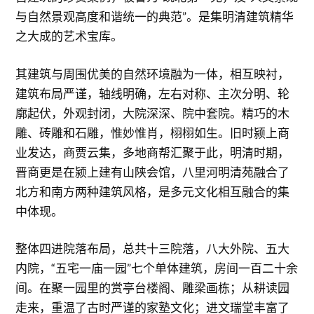
与自然景观高度和谐统一的典范”。是集明清建筑精华
之大成的艺术宝库。
其建筑与周围优美的自然环境融为一体，相互映衬，
建筑布局严谨，轴线明确，左右对称、主次分明、轮
廓起伏，外观封闭，大院深深、院中套院。精巧的木
雕、砖雕和石雕，惟妙惟肖，栩栩如生。旧时颍上商
业发达，商贾云集，多地商帮汇聚于此，明清时期，
晋商更是在颍上建有山陕会馆，八里河明清苑融合了
北方和南方两种建筑风格，是多元文化相互融合的集
中体现。
整体四进院落布局，总共十三院落，八大外院、五大
内院，“五宅一庙一园”七个单体建筑，房间一百二十余
间。在聚一园里的赏亭台楼阁、雕梁画栋；从耕读园
走来，重温了古时严谨的家塾文化；进文瑞堂丰富了