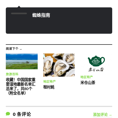
蜘蛛指南
阅读下个 →
旅游百科
地区特产
收藏！中国国家重
地区特产
米仓山茶
要湿地最新名单汇
程村蚝
总来了，共80个
（附全名单）
0 条评论
添加评论 →