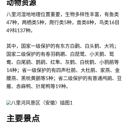
动物资源
八里河湿地地理位置重要，生物多样性丰富，有鱼类
47种，两栖类5种，爬行类5种，兽类8种，鸟类16目
49科137种。
其中，国家一级保护的有东方白鹳、白头鹤、大鸨；
国家二级保护的有卷羽鹈鹕、白琵鹭、小天鹅、鸳
鸯、白尾鹞、鹊鹞、红隼、灰鹤、白枕鹤、小鸦鹃等
14种；省一级保护的有四声杜鹃、大杜鹃、家燕、金
腰燕、黑枕黄鹂等5种；省二级保护的有普通鸬鹚、豆
雁、赤麻鸭、针尾鸭等19种。
主要景点