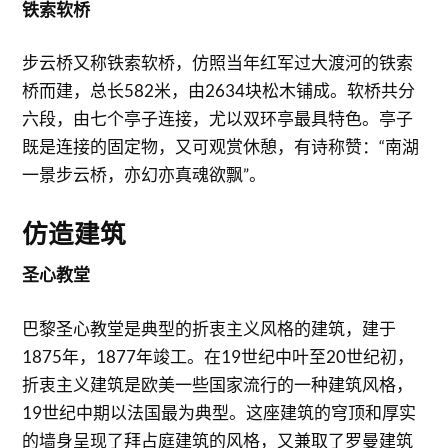
铁索软桥
步云桥又称铁索软桥，仿照当年红军过大渡河的铁索
桥而建，总长582米，由2634块松木铺成。软桥共分
六段，由七个亭子连接，尤以双环亭最具特色。亭子
既是连接的固定物，又可观赏休憩，有诗称赞：“南湖
一景步云桥，亦幻亦真魂欲飘”。
仿造建筑
圣心教堂
巴黎圣心教堂是典型的折衷主义风格的建筑，建于
1875年，1877年竣工。在19世纪中叶至20世纪初，
折衷主义建筑是欧美一些国家流行的一种建筑风格，
19世纪中期以法国最为典型。这座建筑的穹顶和厚实
的墙身呈现了拜占庭建筑的风格，又兼取了罗曼建筑