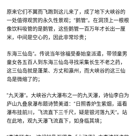
原来它们不翼而飞跑到这儿来了，成了地下大峡谷的
一处值得观赏的永久性景观；“鹅管”。在洞顶上一根根
像饮料吸管的是鹅管，这些鹅管一百万年才长出一厘
米，中间是空心的，因此非常珍贵；
东海三仙岛”。传说当年徐福受秦始皇派遣，带领童男
童女各五百人到东海三仙岛寻找采集长生不老之药，
这三仙岛就是蓬莱、方丈和瀛州，而大峡谷的这三仙
岛是微缩了的；
“九天瀑”。大峡谷六大瀑布之一的九天瀑，诗仙李白为
庐山九叠泉瀑布题诗赞美道：“日照香炉生紫烟，遥看
瀑布挂前川，飞流直下三千尺，疑是银河落九天”。站
在此地，观九天瀑飞流直下，如身临其境；