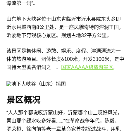
漂流第一洞”。
山东地下大峡谷位于山东省临沂市沂水县院东头乡即
沂水县城西南8公里处，是一座风貌奇特的溶洞王国，
沂蒙地下奇观核心景区。规划占地32平方公里。
该景区是集休闲、游憩、娱乐、度假、溶洞漂流为一
体的旅游项目。洞体长度6100米，开发3100米，是中
国特大型著名溶洞之一、
国家AAAAA级旅游景区
。
景区
概况
“人人那个都说哎沂蒙山好，沂蒙哪个山上哎好风光，
青山那个绿水哎多好看……”在革命战争年代，陈毅、
罗荣桓、徐向前等老一辈革命家曾指挥过战斗，用乳