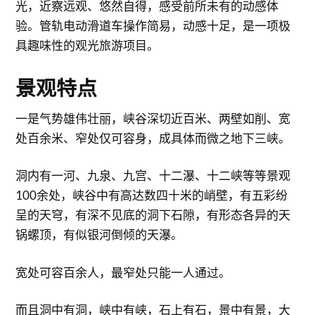
光，近察远观、悠然自得，感受前所未有的动感体
验。管轨电动滑道车操作简易，动感十足，是一项极
具趣味性的观光旅游项目。
景观特点
一是气势雄伟壮丽，峡谷深切近百米、两壁如削、宽
处百余米、窄处仅可容身，成具体而微之地下三峡。
洞内有一河、九泉、九宫、十二瀑、十二峡等等景观
100余处，峡谷中有高达数四十米的峭壁，有五彩纷
呈的天穹，有深不见底的洞下石隙，有形态各异的天
锅螺顶，有似银河倒倾的天瀑。
宽处可容百余人，最窄处只能一人通过。
而且洞中有洞，峡中有峡，石上有石，景中有景，大