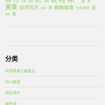
特产
玉
浙江
杭州
羊
江苏
河南
湖南
江西
湖北
美景
蜘蛛指南
自然风光
茶
酒
行业资讯
苏州
鱼
陕西
分类
中国各省之最盘点
四川旅游
地区特产
城市游