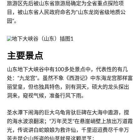
旅游区先后被山东省旅游局确定为全省重点探险项
目，被山东省人民政府命名为“山东龙岗省级地质公
园”。
主要景点
山东地下大峡谷中有100多处景点中，代表性的有几
处：“九龙宫”。虽然不象《西游记》中东海龙宫那样富
丽堂皇，但也独具特色，别有洞天，硕大的龙头探出
洞来，窥视气候，准备行风下雨。
圣水潭下闹海的巨大乌龟背驮巨碑在大海中遨游，搅
的海水波浪翻滚；“万年灵芝”在悬崖峭壁上放出万道霞
光，传说讲白蛇娘娘为救许仙，千里迢迢费尽千辛万
苦去昆仑山所盗的仙草就是这颗灵芝；