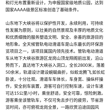
和灯光布置重新设计，为申报国家级地质公园，达到
国家AAAA级景区标准创造了基础条件。
山东地下大峡谷将以保护性开发，永续利用，可持续
性发展为原则，以壮美的自然景观及丰厚的地质文化
和优质细微的服务塑造文明、安全、亲善的旅游目的
地形象。全天候管轨电动滑道车是山东最长的环保游
览项目之一，该项目属国内领先技术。管轨电动滑道
车从地下大峡谷旅游区龙岗山顶龙翔阁前出发，沿山
势而下，直达地下大峡谷入洞口，全长2800米，落差
50余米，轨道设计建设蜿蜒曲折，似蛟龙腾飞,如长虹
卧波，十分壮观。滑道车车体长，车身宽、操纵杆操
作，安全刹车装置，游客可自行控制车速，设计车速
可达15公里/小时，乘坐舒适，安全可靠，惊险刺激。
游客乘坐该管轨车，不仅可免去步行的疲劳，节省游
览时间，亦可俯视龙岗全景，一路欣赏沿途田园风