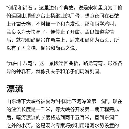
“倒吊和尚石”。这里边有个典故，说是宋将孟良为了偷
偷运回山顶望乡台上杨继业的尸骨，想趁夜间在石壁
上开凿天梯，不料被一个和尚发现，那和尚学鸡叫，
孟良以为天快亮了，便停止了开凿。孟良知道实情
后，就把和尚倒吊在悬崖上，后来和尚化为石头，所
以有了孟良梯、倒吊和尚石之说；
“九曲十八弯”，这一景段迂回曲折，路途弯弯。形态各
异的钟乳石，就像孔夫子和弟子们周游列国。
漂流
山东地下大峡谷被誉为“中国地下河漂流第一洞”，现在
的漂流长度是一千米，等大峡谷开发第二期工程完成
后，暗河漂流的长度将达到两千五百米，直到东洞口
之外的小河。这是洞穴专家巧妙利用暗河水势设置的