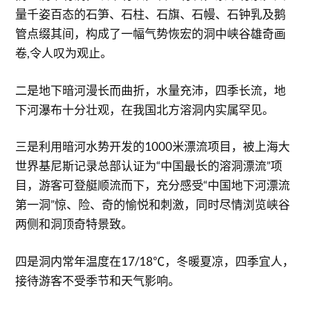
量千姿百态的石笋、石柱、石旗、石幔、石钟乳及鹅
管点缀其间，构成了一幅气势恢宏的洞中峡谷雄奇画
卷,令人叹为观止。
二是地下暗河漫长而曲折，水量充沛，四季长流，地
下河瀑布十分壮观，在我国北方溶洞内实属罕见。
三是利用暗河水势开发的1000米漂流项目，被上海大
世界基尼斯记录总部认证为“中国最长的溶洞漂流”项
目，游客可登艇顺流而下，充分感受“中国地下河漂流
第一洞”惊、险、奇的愉悦和刺激，同时尽情浏览峡谷
两侧和洞顶奇特景致。
四是洞内常年温度在17/18℃，冬暖夏凉，四季宜人，
接待游客不受季节和天气影响。