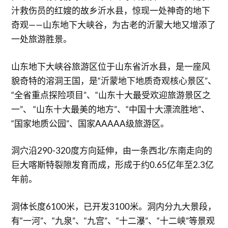
汁救伤员的红嫂的故乡沂水县，惊现一处神奇的地下
奇观——山东地下大峡谷，为古老的沂蒙大地又增添了
一处旅游胜景。
山东地下大峡谷旅游区位于山东省沂水县，是一座风
貌奇特的溶洞王国，是“沂蒙地下地质奇观核心景区”、
“全省重点探险项目”、“山东十大最受欢迎旅游景区之
一”、 “山东十大最美的地方”、“中国十大漂流胜地”、
“国家地质公园”、国家AAAAA级旅游区。
洞穴沿290-320度方向延伸，由一条西北/东南走向的
巨大喀斯特裂隙发育而成，形成于约0.65亿年至2.3亿
年前。
洞体长度6100米，已开发3100米。洞内分九大景段，
有“一河”、“九泉”、“九宫”、“十二瀑”、“十二峡”等景观