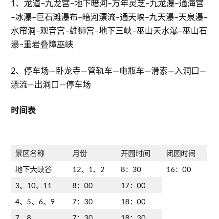
1、龙道–九龙宫–地下暗河–万年灵芝–九龙瀑–通海宫
–冰瀑–巨石滩瀑布–暗河漂流–通天峡–九天瀑–天泉瀑–
水帘洞–观音宫–雄狮宫–地下三峡–巫山天水瀑–巫山石
瀑–重岩叠障巫峡
2、停车场—卧龙寺—管轨车—电瓶车—滑索—入洞口—
漂流—出洞口—停车场
时间表
景区名称
月份
开园时间
闭园时间
地下大峡谷
12、1、2
8：30
16：00
3、10、11
8：00
17：00
4、5、6、9
7：30
18：00
7、8
7：30
18：30