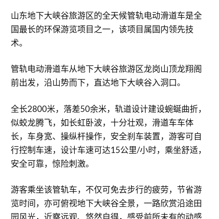
山东地下大峡谷旅游区的全天候管轨电动滑道车是全
国最长的环保游览项目之一，该项目属国内领先技
术。
管轨电动滑道车从地下大峡谷旅游区龙岗山顶龙翔阁
前出发，沿山势而下，直达地下大峡谷入洞口。
全长2800米，落差50余米，轨道设计建设蜿蜒曲折，
似蛟龙腾飞，如长虹卧波，十分壮观，滑道车车体
长，车身宽、操纵杆操作，安全刹车装置，游客可自
行控制车速，设计车速可达15公里/小时，乘坐舒适，
安全可靠，惊险刺激。
游客乘坐该管轨车，不仅可免去步行的疲劳，节省游
览时间，亦可俯视地下大峡谷全景，一路欣赏沿途田
园风光，近察远观、悠然自得，感受前所未有的动感