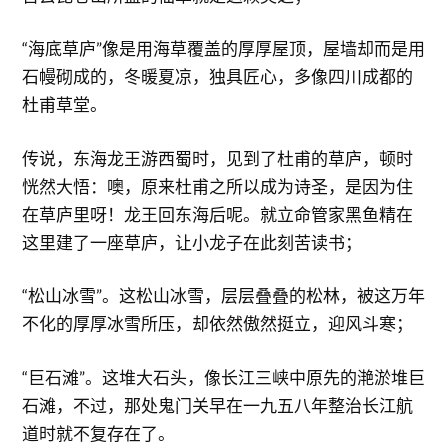
“海底草庐”像是用海草覆盖的厚厚屋顶，屋墙却而是用
石幔砌成的，冬暖夏凉，独具匠心，多像四川成都的
杜甫草堂。
传说，东海龙王游西蜀时，见到了杜甫的草庐，顿时
恍然大悟：噢，原来杜甫之所以成为诗圣，是因为住
在草庐里呀！龙王回东海后呢。就立命管家黑鱼精在
这里建了一座草庐，让小龙子在此刻苦读书；
“松山冰雪”。这松山冰雪，层层叠叠的松林，被这万年
不化的厚厚冰雪所压，却依然傲然挺立，迎风斗寒；
“巨石滩”。这堆大石头，像长江三峡中原先的滟淤堆巨
石滩，不过，那处鬼门关早在一九五八年整治长江航
道时就不复存在了。