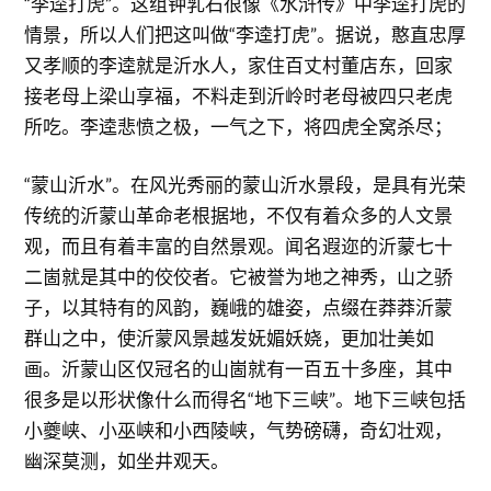
“李逵打虎”。这组钟乳石很像《水浒传》中李逵打虎的
情景，所以人们把这叫做“李逵打虎”。据说，憨直忠厚
又孝顺的李逵就是沂水人，家住百丈村董店东，回家
接老母上梁山享福，不料走到沂岭时老母被四只老虎
所吃。李逵悲愤之极，一气之下，将四虎全窝杀尽；
“蒙山沂水”。在风光秀丽的蒙山沂水景段，是具有光荣
传统的沂蒙山革命老根据地，不仅有着众多的人文景
观，而且有着丰富的自然景观。闻名遐迩的沂蒙七十
二崮就是其中的佼佼者。它被誉为地之神秀，山之骄
子，以其特有的风韵，巍峨的雄姿，点缀在莽莽沂蒙
群山之中，使沂蒙风景越发妩媚妖娆，更加壮美如
画。沂蒙山区仅冠名的山崮就有一百五十多座，其中
很多是以形状像什么而得名“地下三峡”。地下三峡包括
小夔峡、小巫峡和小西陵峡，气势磅礴，奇幻壮观，
幽深莫测，如坐井观天。