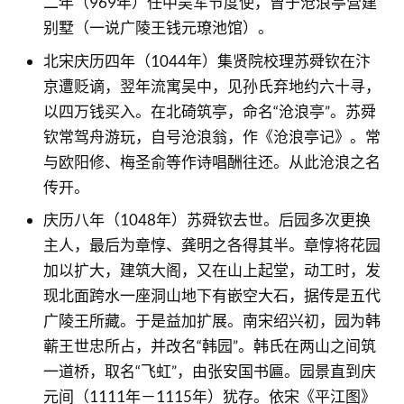
二年（969年）任中吴军节度使，曾于沧浪亭营建
别墅（一说广陵王钱元璙池馆）。
北宋庆历四年（1044年）集贤院校理苏舜钦在汴
京遭贬谪，翌年流寓吴中，见孙氏弃地约六十寻，
以四万钱买入。在北碕筑亭，命名“沧浪亭”。苏舜
钦常驾舟游玩，自号沧浪翁，作《沧浪亭记》。常
与欧阳修、梅圣俞等作诗唱酬往还。从此沧浪之名
传开。
庆历八年（1048年）苏舜钦去世。后园多次更换
主人，最后为章惇、龚明之各得其半。章惇将花园
加以扩大，建筑大阁，又在山上起堂，动工时，发
现北面跨水一座洞山地下有嵌空大石，据传是五代
广陵王所藏。于是益加扩展。南宋绍兴初，园为韩
蕲王世忠所占，并改名“韩园”。韩氏在两山之间筑
一道桥，取名“飞虹”，由张安国书匾。园景直到庆
元间（1111年－1115年）犹存。依宋《平江图》