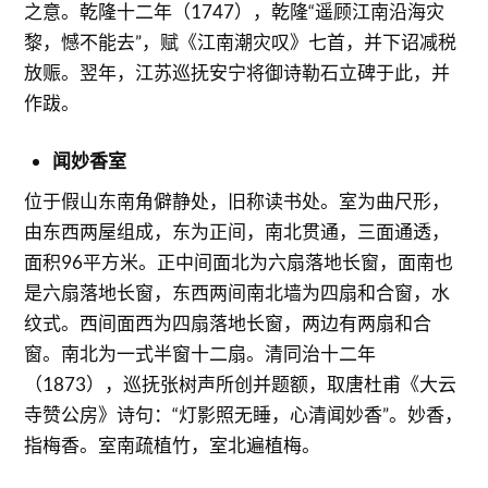
之意。乾隆十二年（1747），乾隆“遥顾江南沿海灾
黎，憾不能去”，赋《江南潮灾叹》七首，并下诏减税
放赈。翌年，江苏巡抚安宁将御诗勒石立碑于此，并
作跋。
闻妙香室
位于假山东南角僻静处，旧称读书处。室为曲尺形，
由东西两屋组成，东为正间，南北贯通，三面通透，
面积96平方米。正中间面北为六扇落地长窗，面南也
是六扇落地长窗，东西两间南北墙为四扇和合窗，水
纹式。西间面西为四扇落地长窗，两边有两扇和合
窗。南北为一式半窗十二扇。清同治十二年
（1873），巡抚张树声所创并题额，取唐杜甫《大云
寺赞公房》诗句：“灯影照无睡，心清闻妙香”。妙香，
指梅香。室南疏植竹，室北遍植梅。