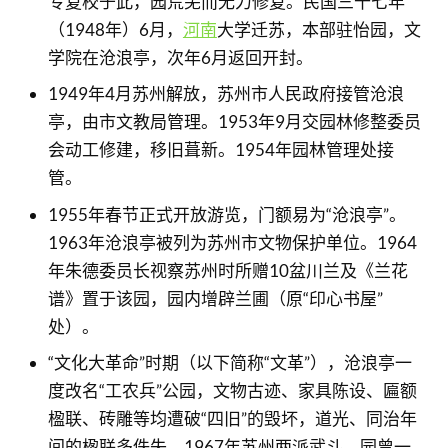
专复校于此，园荒芜而无力修复。民国三十七年
（1948年）6月，
河南
大学迁苏，本部驻怡园，文
学院在沧浪亭，次年6月返回开封。
1949年4月苏州解放，苏州市人民政府接管沧浪
亭，由市文教局管理。1953年9月交园林修整委员
会动工修建，移旧葺新。1954年园林管理处接
管。
1955年春节正式开放游览，门额易为“沧浪亭”。
1963年沧浪亭被列为苏州市文物保护单位。1964
年朱德委员长视察苏州时所赠10盆川兰及《兰花
谱》置于该园，园内增辟兰圃（原“印心书屋”
处）。
“文化大革命”时期（以下简称“文革”），沧浪亭一
度改名“工农兵”公园，文物古迹、家具陈设、匾额
楹联、砖雕等均遭破“四旧”的毁坏，道光、同治年
间的楹联多佚失。1967年苏州两派武斗，园曾一