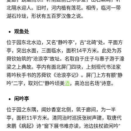
北隔水迎人。旧时，河内植有莲花。相传，临河一带
湖石玲珑，形状有五百罗汉像之说。
观鱼处
位于园东北水边，又名“静吟亭”，古“北碕”处。平面方
亭，突出水面，三面临水，面积14平方米。此处为苏
舜钦始筑的“沧浪亭”故址。名取自于庄子与惠子游于濠
梁之上典故。亭内有面北屏门四块，上刻现代书法家
蒋吟秋手书的苏舜钦《沧浪亭记》。屏门上方有额“静
吟”二字，取刘仁“静吟顷美
酒
，高沧出名场”诗意。
闲吟亭
位于园之东隅，闻妙香室北侧，筑于廊间，为一半
亭，面积11平方米。清同治时巡抚张树声建，取唐代
来鹏《病起》诗 “窗下展书难亦读，池边扶杖欲闲吟”