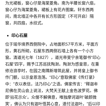
为光裙板，窗心仔是海棠菱角。南为半腰长窗六扇，
窗心仔为海棠菱角，裙板上有花卉图案。轩东西两
间，南北墙正中各开有长方形固定（不可开启）隔
窗，共四扇，水纹式。
印心石屋
位于瑶华境界西侧院中，占地面积57平方米，平面方
形，黄石所砌，石屋东西两侧石墙上各有一个小方
窗。清道光七年（1827），道光帝旻宁亲笔御书“印心
石屋”四字，赐予江苏巡抚陶澍。陶澍为感皇恩，在重
修沧浪亭时，在园之南隅新增筑此屋，并将皇上御书
作门额，以示皇恩浩荡。“印心”意取佛家《传灯录》
中：“衣以表信，法乃印心”之语。佛家传言：“释迦牟
尼佛在灵山会上说法，大梵天王献上金色波罗花。佛
即‘拈花示众’。众僧不解佛意，唯独摩诃迦叶‘破颜微
笑’，佛认为只有迦叶悟其心意，遂付法迦叶。”后以印