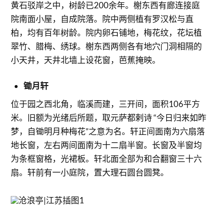
黄石驳岸之中，树龄已200余年。榭东西有廊连接庭
院南面小屋，自成院落。院中两侧植有罗汉松与直
柏，均有百年树龄。院内卵石铺地，梅花纹，花坛植
翠竹、腊梅、绣球。榭东西两侧各有地穴门洞相隔的
小天井，天井北墙上设花窗，芭蕉掩映。
锄月轩
位于园之西北角，临溪而建，三开间，面积106平方
米。旧额为光绪后所题，取元萨都剌诗 “今日归来如昨
梦，自锄明月种梅花”之意为名。轩正间面南为六扇落
地长窗，左右两间面南为十二扇半窗。长窗及半窗均
为条框窗格，光裙板。轩北面全部为和合翻窗三十六
扇。轩前有一小庭院，置大理石圆台圆凳。