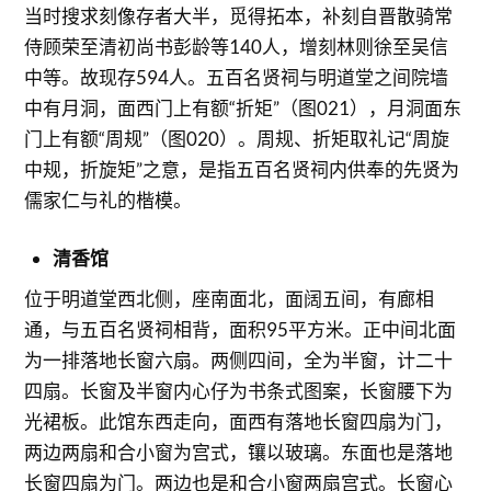
当时搜求刻像存者大半，觅得拓本，补刻自晋散骑常
侍顾荣至清初尚书彭龄等140人，增刻林则徐至吴信
中等。故现存594人。五百名贤祠与明道堂之间院墙
中有月洞，面西门上有额“折矩”（图021），月洞面东
门上有额“周规”（图020）。周规、折矩取礼记“周旋
中规，折旋矩”之意，是指五百名贤祠内供奉的先贤为
儒家仁与礼的楷模。
清香馆
位于明道堂西北侧，座南面北，面阔五间，有廊相
通，与五百名贤祠相背，面积95平方米。正中间北面
为一排落地长窗六扇。两侧四间，全为半窗，计二十
四扇。长窗及半窗内心仔为书条式图案，长窗腰下为
光裙板。此馆东西走向，面西有落地长窗四扇为门，
两边两扇和合小窗为宫式，镶以玻璃。东面也是落地
长窗四扇为门。两边也是和合小窗两扇宫式。长窗心