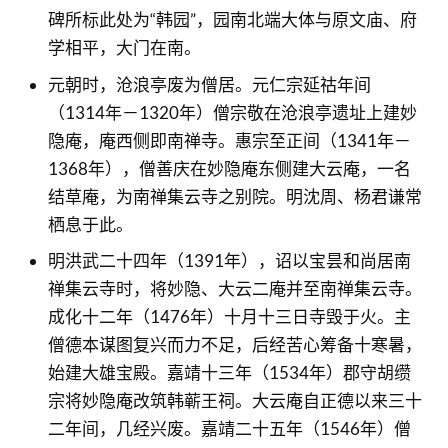
碑所标此处为“韩园”，园南北端大体与原文庙、府
学相平，大门在南。
元朝时，沧浪亭废为僧居。元仁宗延祜年间
（1314年－1320年）僧宗敬在沧浪亭遗址上建妙
隐庵，庵西侧即南禅寺。惠宗至正间（1341年－
1368年），僧善庆在妙隐庵东侧建大云庵，一名
结草庵，为南禅集云寺之别院。明沈周、杨君谦常
栖息于此。
明洪武二十四年（1391年），诏以宝昙和尚居南
禅集云寺时，将妙隐、大云二庵并至南禅集云寺。
成化十二年（1476年）十月十三日寺毁于火。主
僧德本谋图复兴而力不足，后经苦心筹备十寒暑，
始建大雄宝殿。嘉靖十三年（1534年）郡守胡缵
宗将妙隐庵改筑韩蕲王祠。大云庵自正德以来三十
二年间，几经兴废。嘉靖二十五年（1546年）僧