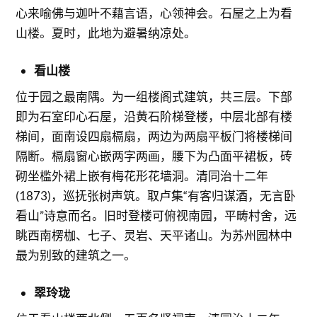
心来喻佛与迦叶不藉言语，心领神会。石屋之上为看
山楼。夏时，此地为避暑纳凉处。
看山楼
位于园之最南隅。为一组楼阁式建筑，共三层。下部
即为石室印心石屋，沿黄石阶梯登楼，中层北部有楼
梯间，面南设四扇槅扇，两边为两扇平板门将楼梯间
隔断。槅扇窗心嵌两字两画，腰下为凸面平裙板，砖
砌坐槛外裙上嵌有梅花形花墙洞。清同治十二年
(1873)，巡抚张树声筑。取卢集“有客归谋酒，无言卧
看山”诗意而名。旧时登楼可俯视南园，平畴村舍，远
眺西南楞枷、七子、灵岩、天平诸山。为苏州园林中
最为别致的建筑之一。
翠玲珑