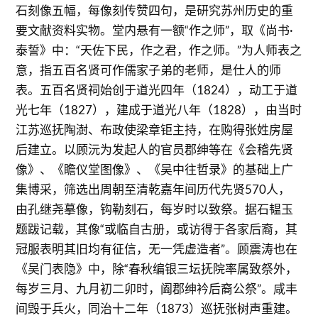
石刻像五幅，每像刻传赞四句，是研究苏州历史的重
要文献资料实物。堂内悬有一额“作之师”，取《尚书·
泰誓》中：“天佐下民，作之君，作之师。”为人师表之
意，指五百名贤可作儒家子弟的老师，是仕人的师
表。五百名贤祠始创于道光四年（1824），动工于道
光七年（1827），建成于道光八年（1828），由当时
江苏巡抚陶澍、布政使梁章钜主持，在购得张姓房屋
后建立。以顾沅为发起人的官员郡绅等在《会稽先贤
像》、《瞻仪堂图像》、《吴中往哲录》的基础上广
集博采，筛选出周朝至清乾嘉年间历代先贤570人，
由孔继尧摹像，钩勒刻石，每岁时以致祭。据石韫玉
题跋记载，其像“或临自古册，或访得于各家后裔，其
冠服表明其旧均有征信，无一凭虚造者”。顾震涛也在
《吴门表隐》中，除“春秋编银三坛抚院率属致祭外，
每岁三月、九月初二卯时，阖郡绅衿后裔公祭”。咸丰
间毁于兵火，同治十二年（1873）巡抚张树声重建。