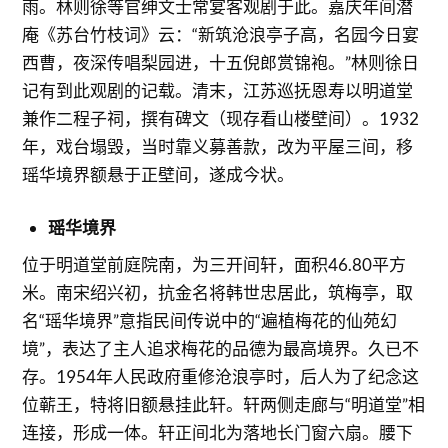
雨。林则徐等官绅文士常宴客观剧于此。嘉庆年间潜
庵《苏台竹枝词》云：“新筑沧浪亭子高，名园今日宴
西曹，夜深传唱梨园进，十五倪郎赏锦袍。”林则徐日
记有到此观剧的记载。清末，江苏巡抚恩寿以明道堂
兼作二程子祠，撰有碑文（现存看山楼壁间）。1932
年，戏台塌毁，当时靠义募善款，改为平屋三间，移
瑶华境界额悬于正壁间，遂成今状。
瑶华境界
位于明道堂前庭院南，为三开间轩，面积46.80平方
米。南宋绍兴初，抗金名将韩世忠居此，筑梅亭，取
名“瑶华境界”意指民间传说中的“遍植梅花的仙苑幻
境”，表达了主人追求梅花的品德为最高境界。久已不
存。1954年人民政府重修沧浪亭时，后人为了纪念这
位蕲王，特将旧额悬挂此轩。轩两侧走廊与“明道堂”相
连接，形成一体。轩正间北为落地长门窗六扇。腰下