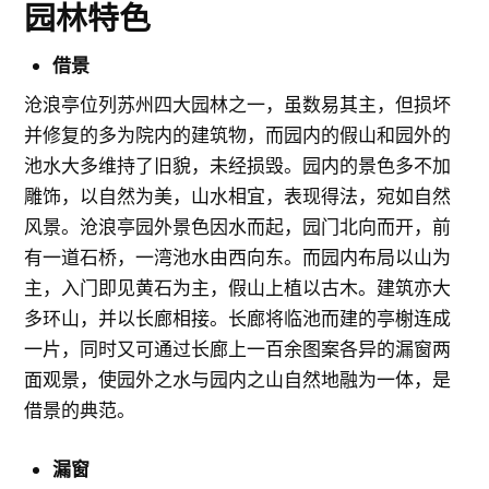
园林特色
借景
沧浪亭位列苏州四大园林之一，虽数易其主，但损坏
并修复的多为院内的建筑物，而园内的假山和园外的
池水大多维持了旧貌，未经损毁。园内的景色多不加
雕饰，以自然为美，山水相宜，表现得法，宛如自然
风景。沧浪亭园外景色因水而起，园门北向而开，前
有一道石桥，一湾池水由西向东。而园内布局以山为
主，入门即见黄石为主，假山上植以古木。建筑亦大
多环山，并以长廊相接。长廊将临池而建的亭榭连成
一片，同时又可通过长廊上一百余图案各异的漏窗两
面观景，使园外之水与园内之山自然地融为一体，是
借景的典范。
漏窗