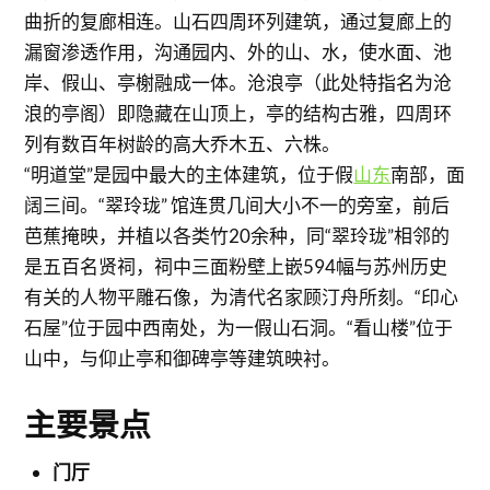
曲折的复廊相连。山石四周环列建筑，通过复廊上的
漏窗渗透作用，沟通园内、外的山、水，使水面、池
岸、假山、亭榭融成一体。沧浪亭（此处特指名为沧
浪的亭阁）即隐藏在山顶上，亭的结构古雅，四周环
列有数百年树龄的高大乔木五、六株。
“明道堂”是园中最大的主体建筑，位于假
山东
南部，面
阔三间。“翠玲珑” 馆连贯几间大小不一的旁室，前后
芭蕉掩映，并植以各类竹20余种，同“翠玲珑”相邻的
是五百名贤祠，祠中三面粉壁上嵌594幅与苏州历史
有关的人物平雕石像，为清代名家顾汀舟所刻。“印心
石屋”位于园中西南处，为一假山石洞。“看山楼”位于
山中，与仰止亭和御碑亭等建筑映衬。
主要景点
门厅