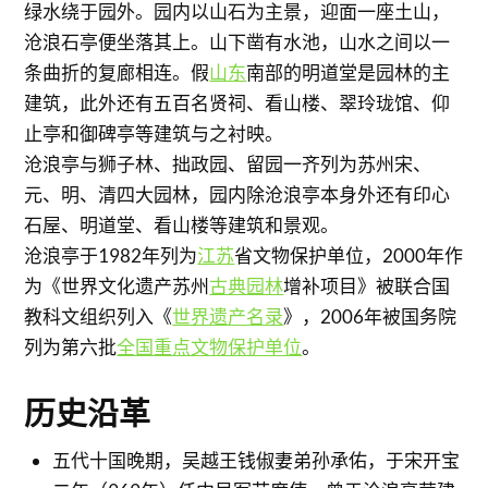
绿水绕于园外。园内以山石为主景，迎面一座土山，
沧浪石亭便坐落其上。山下凿有水池，山水之间以一
条曲折的复廊相连。假
山东
南部的明道堂是园林的主
建筑，此外还有五百名贤祠、看山楼、翠玲珑馆、仰
止亭和御碑亭等建筑与之衬映。
沧浪亭与狮子林、拙政园、留园一齐列为苏州宋、
元、明、清四大园林，园内除沧浪亭本身外还有印心
石屋、明道堂、看山楼等建筑和景观。
沧浪亭于1982年列为
江苏
省文物保护单位，2000年作
为《世界文化遗产苏州
古典园林
增补项目》被联合国
教科文组织列入《
世界遗产名录
》，2006年被国务院
列为第六批
全国重点文物保护单位
。
历史沿革
五代十国晚期，吴越王钱俶妻弟孙承佑，于宋开宝