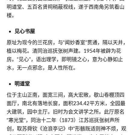
明道堂、五百名贤祠稍蔽视线，遂于西南角另筑看山
楼。
见心书屋
原址为现今的兰花房，与“闻妙香室”贯通，隔以天井，
植以梅花。清同治巡抚张树声建。1954年被辟为花
房。“见心”，语出理学，即明镜之心，意为心静如止
水，无一点邪念，是人性所在。
明道堂
位于主山正南，面宽三间，高大宏敞，歇山卷棚顶四
面厅，南北有落地长窗，面积234.42平方米，全园最
大建筑，园中主厅。旧时为会文讲学之所。此厅原名
“寒光堂”，同治十二年（1873）江苏巡抚张树声所
创，取苏舜钦《沧浪亭记》中“形骸既适则神不烦，观