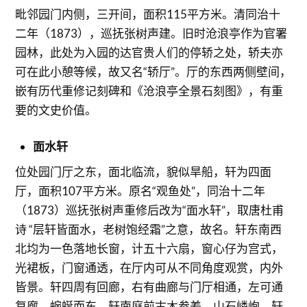
毗邻园门内侧，三开间，面积115平方米。清同治十
二年（1873），巡抚张树声建。旧时沧浪亭作为官署
园林，此处为入园的达官贵人们的停轿之处，轿夫亦
可在此小憩等候，故又名“轿厅”。厅的东西两侧壁间，
嵌有历代重修记刻碑和《沧浪亭全景石刻图》，有重
要的文史价值。
面水轩
位处园门厅之东，面北临流，貌似旱船，轩为四面
厅，面积107平方米。原名“观鱼处”，同治十二年
（1873）巡抚张树声重修后改为“面水轩”，取唐杜甫
诗 “层轩皆面水，老树饱经霜”之意，故名。轩东南西
北均为一色落地长窗，计五十六扇，窗心仔为宫式，
光裙板，门窗通透，在厅内可从不同角度观赏，内外
皆景。轩四周有回廊，右有曲廊与门厅相通，左可通
复廊，蜿蜒而东。轩南庭前古木参差，山石嶙峋，轩