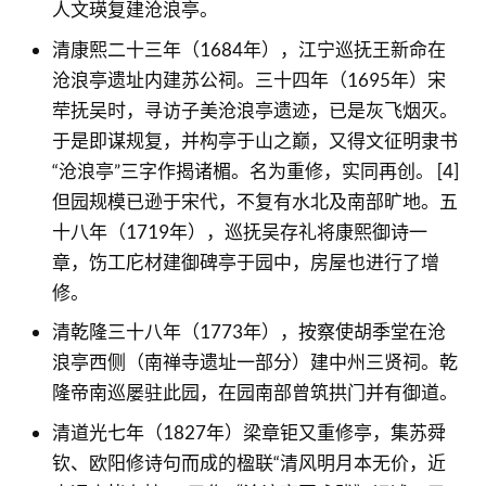
人文瑛复建沧浪亭。
清康熙二十三年（1684年），江宁巡抚王新命在
沧浪亭遗址内建苏公祠。三十四年（1695年）宋
荦抚吴时，寻访子美沧浪亭遗迹，已是灰飞烟灭。
于是即谋规复，并构亭于山之巅，又得文征明隶书
“沧浪亭”三字作揭诸楣。名为重修，实同再创。 [4]
但园规模已逊于宋代，不复有水北及南部旷地。五
十八年（1719年），巡抚吴存礼将康熙御诗一
章，饬工庀材建御碑亭于园中，房屋也进行了增
修。
清乾隆三十八年（1773年），按察使胡季堂在沧
浪亭西侧（南禅寺遗址一部分）建中州三贤祠。乾
隆帝南巡屡驻此园，在园南部曾筑拱门并有御道。
清道光七年（1827年）梁章钜又重修亭，集苏舜
钦、欧阳修诗句而成的楹联“清风明月本无价，近