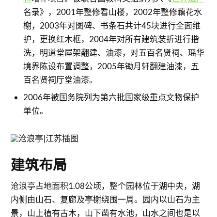
名录》，2001年整修看山楼，2002年整修藕花水
榭，2003年对图碑、书条石共计45块进行全面维
护，更换红木框，2004年对所有建筑装折进行揩
洗，明道堂屋架翻建、油漆，对五百名贤祠、瑶华
境界陈设布置调整，2005年锄月轩翻建油漆，五
百名贤祠厅堂油漆。
2006年被国务院列为第六批国家级重点文物保护
单位。
建筑布局
沧浪亭占地面积1.08公顷，整个园林位于湖中央，湖
内侧由山石、复廊及亭榭绕围一周。园内以山石为主
景，山上植有古木，山下凿有水池，山水之间也是以