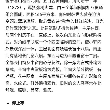
位于看山楼西北侧，五百名贤祠南，清同治十二年
（1873），巡抚张树声建。由三个单间斜向相互贯通
组合而成，面积166平方米。南宋时韩世忠曾在沧浪
亭题过翠玲珑额，取苏舜钦诗 “秋色入林红暗淡，日光
穿竹翠玲珑”之意。此建筑形式极为独特，主屋在西，
与两个附房不在一直线上，依次向东北方向形成阶梯
式，对角线串联成一个个四面临界的空间，使小轩内
外景观浑然一体。主屋北面有矮墙长窗十八扇。南正
间有落地长门窗六扇。东西两边为半腰垂窗十二扇。
全部长门窗及半窗内心仔花纹，除一旁为宫式外均为
蔡式，长窗中夹堂板均为光板，半窗大部分裙板上有
插瓶、花卉图案。主屋东西墙正中间各有正方形和合
窗，水纹式。轩外遍植翠竹。旧时的文人骚客常在此
静观、觞咏、品茗、雅集。
仰止亭