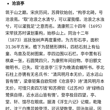
沧浪亭
筑于山之巅。宋庆历间，苏舜钦始创，“构亭北碕，号
沧浪焉。”取“沧浪之水清兮，可以濯我缨。沧浪之水浊
兮，可以濯我足”之意而名。清康熙三十四年（1695）
宋荦抚苏时谋划重构，始移山上。同治十二年
（1873）巡抚张树声再度重修。为方形石亭，面积
31.36平方米。檐下为琵琶形牌科，四枋石刻上有仙
童、鸟兽及花树图案，亭四边围以石栏。亭中置有石
棋桌一张，石圆凳四只，为康熙年间旧物。亭旧额文
徵明书，已失。现“沧浪亭”三字为晚清俞樾所书。亭北
石柱上亦镌有无名氏书：“清风明月本无价，近水远山
皆有情”，梁章钜集自欧阳修《沧浪亭》诗“清风明月本
无价，可惜只卖四万钱”和苏舜钦《过苏州》诗“绿杨白
鹭俱自得，近水远山皆有情”。登亭极目四望，亭、
堂、轩、馆尽在眼底。据清《浮生六记》记载，乾隆
时，沈三白携芸娘登顶，可远望数里。同治年间，因