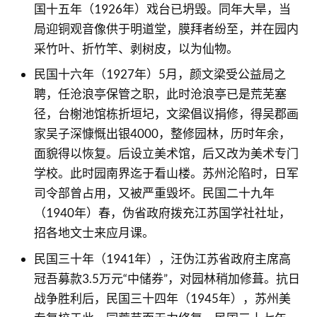
国十五年（1926年）戏台已坍毁。同年大旱，当
局迎铜观音像供于明道堂，膜拜者纷至，并在园内
采竹叶、折竹竿、剥树皮，以为仙物。
民国十六年（1927年）5月，颜文梁受公益局之
聘，任沧浪亭保管之职，此时沧浪亭已是荒芜塞
径，台榭池馆栋折垣圮，文梁倡议捐修，得吴郡画
家吴子深慷慨出银4000，整修园林，历时年余，
面貌得以恢复。后设立美术馆，后又改为美术专门
学校。此时园南界迄于看山楼。苏州沦陷时，日军
司令部曾占用，又被严重毁坏。民国二十九年
（1940年）春，伪省政府拨充江苏国学社社址，
招各地文士来应月课。
民国三十年（1941年），汪伪江苏省政府主席高
冠吾募款3.5万元“中储券”，对园林稍加修葺。抗日
战争胜利后，民国三十四年（1945年），苏州美