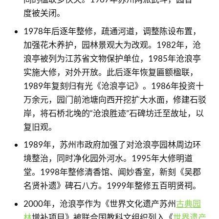
度被关闭。
1978年后逐年整修，疏通河道，调整陈设布置，
加强花木养护，园林景观大为改观。1982年，沧
浪亭被列为江苏省文物保护单位，1985年沧浪亭
实施大修，对外开放。此后逐年恢复匾额楹联，
1989年复刻归有光《沧浪亭记》。1986年投资十
万余元，园门前池塘向西开挖扩大水面，修建石驳
岸，将石桥北堍的“沧浪胜迹”石碑坊迁至故址，以
复旧观。
1989年，苏州市政府加强了对沧浪亭园林周边环
境整治，同时净化园外河水。1995年大修明道
堂。1998年整修清香馆、闻妙香室，新刻《吴郡
名贤补遗》碑石八方。1999年整修五百明贤祠。
2000年，沧浪亭作为《世界文化遗产苏州
古典园
林
增补项目》被联合国教科文组织列入《
世界遗产