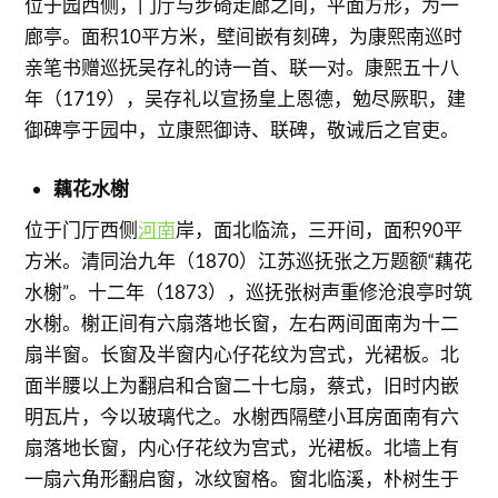
位于园西侧，门厅与步碕走廊之间，平面方形，为一
廊亭。面积10平方米，壁间嵌有刻碑，为康熙南巡时
亲笔书赠巡抚吴存礼的诗一首、联一对。康熙五十八
年（1719），吴存礼以宣扬皇上恩德，勉尽厥职，建
御碑亭于园中，立康熙御诗、联碑，敬诫后之官吏。
藕花水榭
位于门厅西侧
河南
岸，面北临流，三开间，面积90平
方米。清同治九年（1870）江苏巡抚张之万题额“藕花
水榭”。十二年（1873），巡抚张树声重修沧浪亭时筑
水榭。榭正间有六扇落地长窗，左右两间面南为十二
扇半窗。长窗及半窗内心仔花纹为宫式，光裙板。北
面半腰以上为翻启和合窗二十七扇，蔡式，旧时内嵌
明瓦片，今以玻璃代之。水榭西隔壁小耳房面南有六
扇落地长窗，内心仔花纹为宫式，光裙板。北墙上有
一扇六角形翻启窗，冰纹窗格。窗北临溪，朴树生于