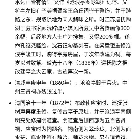
水远山皆有情”。又作《沧浪亭图咏跋》记述。又
将亭左旧有子美祠暨蕲王商丘祠皆于整饰，并于跸
路之东，规取隙地为同人觞咏之所。时江苏巡抚陶
澍于藏书家顾沅辟疆小筑见所藏吴中名贤画像300
余幅，后经地方人士广为搜集，又得200多幅。遂
命孔继尧临绘，沈石钰勾摹刻石。在梁章钜重修沧
浪亭竣工时，购得亭旁房屋，于次年改建为祠。每
岁以时致祭。道光十八年（1838年）巡抚陈之楣
改建亭之大云庵，古迹再次一新。
清咸丰庚申年（1860年），沧浪亭毁于兵火。中
州三贤祠亦残毁过半。
清同治十一年（1872年）布政使应宝时、巡抚张
树声再度重修，复修古亭于原址，并于沧浪亭南侧
明亮处修建明道堂。明道堂后侧西部为五百名贤
祠，应宝时为祠题名。祠南侧为翠玲珑，北侧为面
水轩。临水建筑有静吟、藕花水榭。另有清香馆、