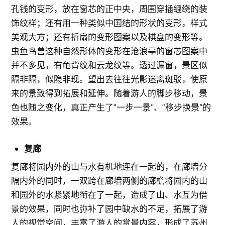
孔钱的变形，放在窗芯的正中央，周围穿插缠绕的装
饰纹样；还有用一种类似中国结的形状的变形，样式
美观大方；还有折扇的变形图案以及棋盘的变形等。
虫鱼鸟兽这种自然形体的变形在沧浪亭的窗芯图案中
并不多见，有龟背纹和云龙纹等。透过漏窗，景区似
隔非隔，似隐非现。望出去往往光影迷离斑驳，使原
来的景致得到拓展和延伸。随着游人的脚步移动，景
色也随之变化，真正产生了“一步一景”、“移步换景”的
效果。
复廊
复廊将园内外的山与水有机地连在一起的，在廊墙分
隔内外的同时，一双跨在廊墙两侧的廊檐将园内的山
和园外的水紧紧地衔在了一起，造成了山、水互为借
景的效果，同时也弥补了园中缺水的不足，拓展了游
人的视觉空间，丰富了游人的赏景内容，形成了苏州