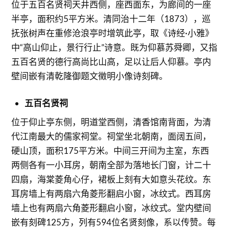
位于五百名贤祠天井西侧，座西面东，为廊间的一座
半亭，面积约5平方米。清同治十二年（1873），巡
抚张树声在重修沧浪亭时增筑此亭，取《诗经·小雅》
中“高山仰止，景行行止”诗意。既为仰慕苏舜卿，又指
五百名贤的德行高尚比山高，足以让后人仰慕。亭内
壁间嵌有清乾隆御题文徵明小像诗刻碑。
五百名贤祠
位于仰止亭东侧，明道堂西侧，清香馆南背面，为清
代江南最大的儒家祠堂。祠堂坐北朝南，面阔五间，
硬山顶，面积175平方米。中间三开间为主室，东西
两侧各有一小耳房，朝南全部为落地长门窗，计二十
四扇，海棠菱角心仔，裙板上刻有大如意头花纹。东
耳房墙上有两扇六角菱形翻启小窗，冰纹式。西耳房
墙上也有两扇六角菱形翻启小窗，冰纹式。堂内壁间
嵌有刻碑125方，列有594位名贤刻像，系以传赞。每