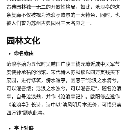
古典园林独一无二的开放性格局，如此，沧浪亭的这
条复廊不仅被视为沧浪亭造景的一大特色，同时，也
被人们誉为苏州古典园林三大名廊之一。
园林文化
命名缘由
沧浪亭始为五代时吴越国广陵王钱元璙近戚中吴军节
度使孙承祐的池馆。宋代诗人苏舜钦以四万贯钱买下
废园，进行修筑，傍水造亭，因感于“沧浪之水清兮，
可以濯吾缨；沧浪之水浊兮，可以濯吾足”，题名沧浪
亭，自号沧浪翁，并作《沧浪亭记》。欧阳修应邀作
《沧浪亭》长诗，诗中以“清风明月本无价，可惜只卖
四万钱”题咏此事。
亭上对联