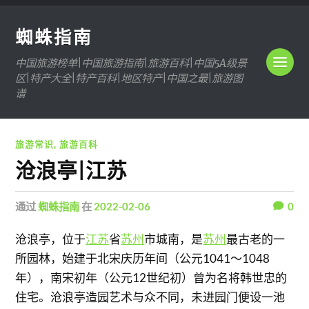
蜘蛛指南
中国旅游榜单|中国旅游指南|旅游百科|中国5A级景
区|特产大全|特产百科|地区特产|中国之最|旅游图
谱
旅游常识
,
旅游百科
沧浪亭|江苏
通过
蜘蛛指南
在
2022-02-06
0
沧浪亭，位于
江苏
省
苏州
市城南，是
苏州
最古老的一
所园林，始建于北宋庆历年间（公元1041～1048
年），南宋初年（公元12世纪初）曾为名将韩世忠的
住宅。沧浪亭造园艺术与众不同，未进园门便设一池