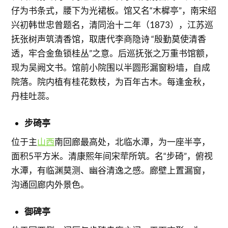
仔为书条式，腰下为光裙板。馆又名“木樨亭”，南宋绍
兴初韩世忠曾题名，清同治十二年（1873），江苏巡
抚张树声筑清香馆，取唐代李商隐诗 “殷勤莫使清香
透，牢合金鱼锁桂丛”之意。后巡抚张之万重书馆额，
现为吴阙文书。馆前小院围以半圆形漏窗粉墙，自成
院落。院内植有桂花数枝，为百年古木。每逢金秋，
丹桂吐蕊。
步碕亭
位于主
山西
南回廊最高处，北临水潭，为一座半亭，
面积5平方米。清康熙年间宋荦所筑。名“步碕”，俯视
水潭，有临渊莫测、幽谷清逸之感。廊壁上置漏窗，
沟通回廊内外景色。
御碑亭