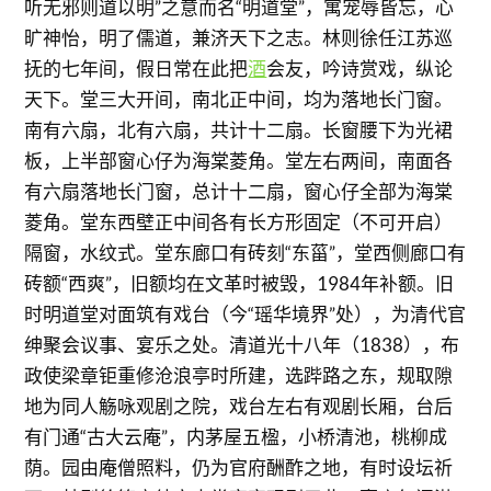
听无邪则道以明”之意而名“明道堂”，寓宠辱皆忘，心
旷神怡，明了儒道，兼济天下之志。林则徐任江苏巡
抚的七年间，假日常在此把
酒
会友，吟诗赏戏，纵论
天下。堂三大开间，南北正中间，均为落地长门窗。
南有六扇，北有六扇，共计十二扇。长窗腰下为光裙
板，上半部窗心仔为海棠菱角。堂左右两间，南面各
有六扇落地长门窗，总计十二扇，窗心仔全部为海棠
菱角。堂东西壁正中间各有长方形固定（不可开启）
隔窗，水纹式。堂东廊口有砖刻“东菑”，堂西侧廊口有
砖额“西爽”，旧额均在文革时被毁，1984年补额。旧
时明道堂对面筑有戏台（今“瑶华境界”处），为清代官
绅聚会议事、宴乐之处。清道光十八年（1838），布
政使梁章钜重修沧浪亭时所建，选跸路之东，规取隙
地为同人觞咏观剧之院，戏台左右有观剧长厢，台后
有门通“古大云庵”，内茅屋五楹，小桥清池，桃柳成
荫。园由庵僧照料，仍为官府酬酢之地，有时设坛祈