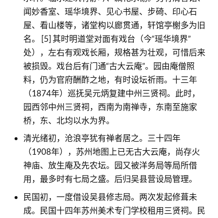
闻妙香室、瑶华境界、见心书屋、步碕、印心石
屋、看山楼等，诸堂构以廊贯通，轩馆亭榭多为旧
名。 [5] 其时明道堂对面有戏台（今“瑶华境界”
处），左右有观戏长厢，规格甚为壮观，可惜后来
被损毁。戏台后有门通“古大云庵”。园由庵僧照
料，仍为官府酬酢之地，有时设坛祈雨。十三年
（1874年）巡抚吴元炳复建中州三贤祠。此时，
园西邻中州三贤祠，西南为南禅寺，东南至施家
桥，东、北均以水为界。
清光绪初，沧浪亭犹有禅者居之。三十四年
（1908年），苏州地图上已无古大云庵，尚存火
神庙、放生庵及先农坛。园又被洋务局等局所借
用，最多时有七局之盛。后归吴县营设局管理。
民国初，一度借设吴县修志局。两次发起修葺未
成。民国十四年苏州美术专门学校租用三贤祠。民