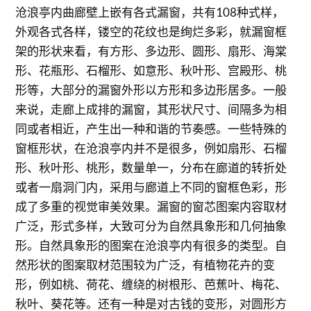
沧浪亭内曲廊壁上嵌有各式漏窗，共有108种式样，
外观各式各样，镂空的花纹也是绚烂多彩，就漏窗框
架的形状来看，有方形、多边形、圆形、扇形、海棠
形、花瓶形、石榴形、如意形、秋叶形、宫殿形、桃
形等，大部分的漏窗外形以方形和多边形居多。一般
来说，走廊上成排的漏窗，其形状尺寸、间隔多为相
同或者相近，产生出一种和谐的节奏感。一些特殊的
窗框形状，在沧浪亭内并不是很多，例如扇形、石榴
形、秋叶形、桃形，数量单一，分布在廊道的转折处
或者一扇洞门内，采用与廊道上不同的窗框色彩，形
成了多重的视觉审美效果。漏窗的窗芯图案内容取材
广泛，形式多样，大致可分为自然具象形和几何抽象
形。自然具象形的图案在沧浪亭内有很多的类型。自
然形状的图案取材范围较为广泛，有植物花卉的变
形，例如桃、荷花、缠绕的树根形、芭蕉叶、梅花、
秋叶、葵花等。还有一种是对古钱的变形，对圆形方