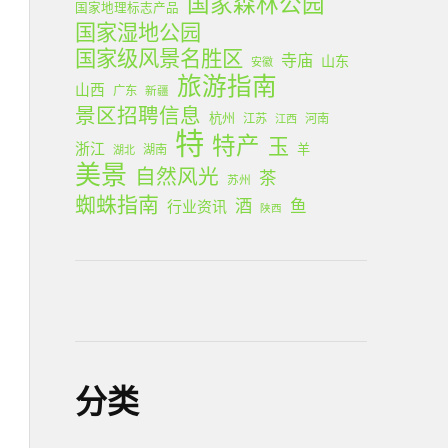
国家森林公园
国家地理标志产品
国家湿地公园
国家级风景名胜区
寺庙
山东
安徽
旅游指南
山西
广东
新疆
景区招聘信息
杭州
江苏
河南
江西
特
特产
玉
浙江
羊
湖南
湖北
美景
自然风光
茶
苏州
蜘蛛指南
酒
鱼
行业资讯
陕西
分类