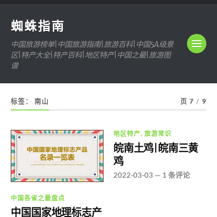
蜘蛛指南
中国旅游榜单|中国旅游指南|旅游百科|中国5A级景
区|特产大全|特产百科|地区特产|中国之最|旅游图
谱
标签：
南山
页 7
/
9
地区特产
,
旅游常识
皖南土鸡|皖南三黄
鸡
2022-03-03
—
1 条评论
中国各省之最盘点
中国国家地理标志产