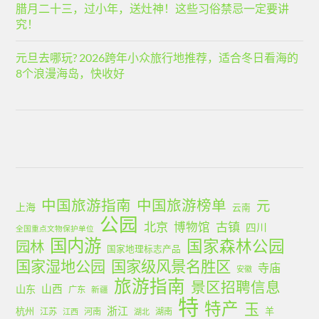
腊月二十三，过小年，送灶神！这些习俗禁忌一定要讲
究！
元旦去哪玩? 2026跨年小众旅行地推荐，适合冬日看海的
8个浪漫海岛，快收好
中国旅游指南
中国旅游榜单
元
上海
云南
公园
北京
古镇
博物馆
四川
全国重点文物保护单位
国内游
国家森林公园
园林
国家地理标志产品
国家湿地公园
国家级风景名胜区
寺庙
安徽
旅游指南
景区招聘信息
山西
山东
广东
新疆
特
特产
玉
浙江
杭州
羊
江苏
河南
湖南
江西
湖北