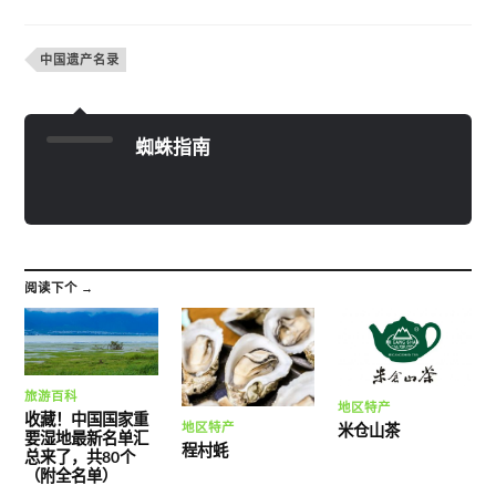
中国遗产名录
蜘蛛指南
阅读下个 →
旅游百科
地区特产
收藏！中国国家重
地区特产
米仓山茶
要湿地最新名单汇
程村蚝
总来了，共80个
（附全名单）