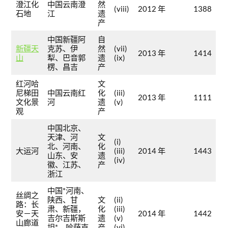
澄江化
中国云南澄
然
(viii)
2012 年
1388
石地
江
遗
产
中国新疆阿
自
新疆天
克苏、伊
然
(vii)
2013 年
1414
山
犁、巴音郭
遗
(ix)
楞、昌吉
产
红河哈
文
尼梯田
中国云南红
化
(iii)
2013 年
1111
文化景
河
遗
(v)
观
产
中国北京、
天津、河
文
(i)
北、河南、
化
大运河
(iii)
2014 年
1443
山东、安
遗
(iv)
徽、江苏、
产
浙江
中国*河南、
丝绸之
陕西、甘
文
(ii)
路：长
肃、新疆，
化
(iii)
安－天
2014 年
1442
吉尔吉斯斯
遗
(v)
山廊道
坦*，哈萨克
产
(vi)