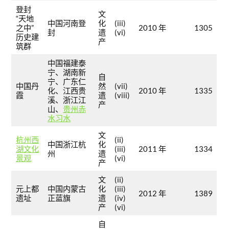
登封
文
“天地
中国河南登
化
(iii)
之中”
2010 年
1305
封
遗
(vi)
历史建
产
筑群
中国福建泰
宁、湖南新
自
宁、广东仁
中国丹
然
(vii)
化、江西贵
2010 年
1335
霞
遗
(viii)
溪、浙江江
产
山、
贵州赤
水习水
文
杭州西
(ii)
中国浙江杭
化
湖文化
(iii)
2011 年
1334
州
遗
景观
(vi)
产
文
(ii)
元上都
中国内蒙古
化
(iii)
2012 年
1389
遗址
正蓝旗
遗
(iv)
产
(vi)
自