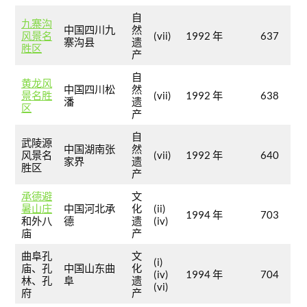
自
九寨沟
中国四川九
然
风景名
(vii)
1992 年
637
寨沟县
遗
胜区
产
自
黄龙风
中国四川松
然
景名胜
(vii)
1992 年
638
潘
遗
区
产
自
武陵源
中国湖南张
然
风景名
(vii)
1992 年
640
家界
遗
胜区
产
承德避
文
暑山庄
中国河北承
化
(ii)
1994 年
703
和外八
德
遗
(iv)
庙
产
曲阜孔
文
(i)
庙、孔
中国山东曲
化
(iv)
1994 年
704
林、孔
阜
遗
(vi)
府
产