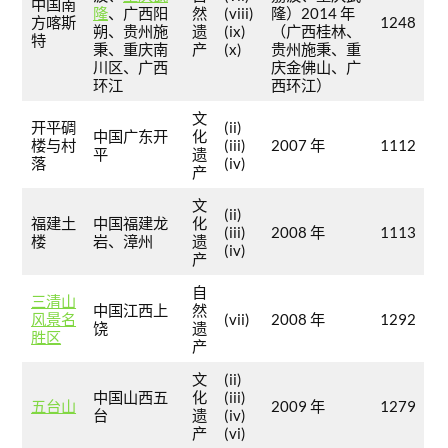
中国南
隆
、广西阳
然
(viii)
隆）2014 年
方喀斯
1248
朔、贵州施
遗
(ix)
（广西桂林、
特
秉、重庆南
产
(x)
贵州施秉、重
川区、广西
庆金佛山、广
环江
西环江）
文
开平碉
(ii)
中国广东开
化
楼与村
(iii)
2007 年
1112
平
遗
落
(iv)
产
文
(ii)
福建土
中国福建龙
化
(iii)
2008 年
1113
楼
岩、漳州
遗
(iv)
产
自
三清山
中国江西上
然
风景名
(vii)
2008 年
1292
饶
遗
胜区
产
文
(ii)
中国山西五
化
(iii)
五台山
2009 年
1279
台
遗
(iv)
产
(vi)