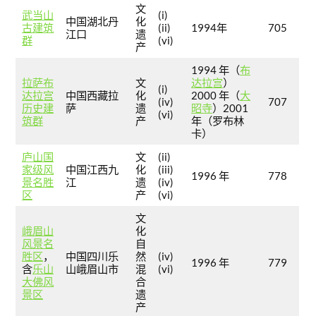
文
武当山
(i)
中国湖北丹
化
古建筑
(ii)
1994年
705
江口
遗
群
(vi)
产
1994 年（
布
拉萨布
文
达拉宫
）
(i)
达拉宫
中国西藏拉
化
2000 年（
大
(iv)
707
历史建
萨
遗
昭寺
）2001
(vi)
筑群
产
年（罗布林
卡）
庐山国
文
(ii)
家级风
中国江西九
化
(iii)
1996 年
778
景名胜
江
遗
(iv)
区
产
(vi)
文
峨眉山
化
风景名
自
胜区
，
中国四川乐
然
(iv)
1996 年
779
含
乐山
山峨眉山市
混
(vi)
大佛风
合
景区
遗
产