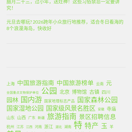
腊月二十三，过小年，送灶神！这些习俗禁忌一定要讲
究！
元旦去哪玩? 2026跨年小众旅行地推荐，适合冬日看海的
8个浪漫海岛，快收好
中国旅游指南
中国旅游榜单
元
上海
云南
公园
北京
古镇
博物馆
四川
全国重点文物保护单位
国内游
国家森林公园
园林
国家地理标志产品
国家湿地公园
国家级风景名胜区
寺庙
安徽
旅游指南
景区招聘信息
山西
山东
广东
新疆
特
特产
玉
浙江
杭州
羊
江苏
河南
湖南
江西
湖北