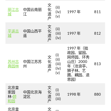
文
(ii)
丽江古
中国云南丽
化
(iv)
1997 年
811
城
江
遗
(v)
产
文
(ii)
平遥古
中国山西平
化
(iii)
1997 年
812
城
遥
遗
(iv)
产
1997 年（拙
政园、留园、
(i)
文
网师园、环秀
(ii)
苏州古
中国江苏苏
化
山庄）2000
(iii)
813
典园林
州
遗
年（沧浪亭、
(iv)
产
狮子林、艺
(v)
圃、耦园、退
思园）
北京皇
文
(i)
家园
中国北京海
化
(ii)
1998 年
880
林-
颐
淀区
遗
(iii)
和园
产
北京皇
文