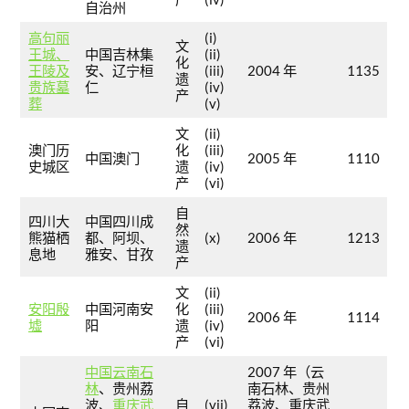
自治州
高句丽
(i)
文
王城、
中国吉林集
(ii)
化
王陵及
安、辽宁桓
(iii)
2004 年
1135
遗
贵族墓
仁
(iv)
产
葬
(v)
文
(ii)
澳门历
化
(iii)
中国澳门
2005 年
1110
史城区
遗
(iv)
产
(vi)
自
四川大
中国四川成
然
熊猫栖
都、阿坝、
(x)
2006 年
1213
遗
息地
雅安、甘孜
产
文
(ii)
安阳殷
中国河南安
化
(iii)
2006 年
1114
墟
阳
遗
(iv)
产
(vi)
中国云南石
2007 年（云
林
、贵州荔
南石林、贵州
波、
重庆武
自
(vii)
荔波、重庆武