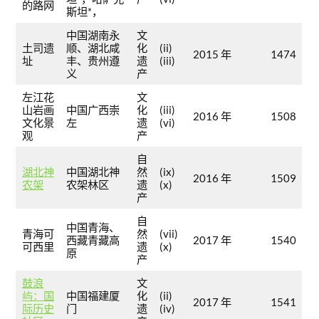
的路网
斯坦*，
中国湖南永
文
土司遗
顺、湖北咸
化
(ii)
2015 年
1474
址
丰、贵州遵
遗
(iii)
义
产
左江花
文
山岩画
中国广西崇
化
(iii)
2016 年
1508
文化景
左
遗
(vi)
观
产
自
湖北神
中国湖北神
然
(ix)
2016 年
1509
农架
农架林区
遗
(x)
产
自
中国青海、
青海可
然
(vii)
西藏青藏高
2017 年
1540
可西里
遗
(x)
原
产
鼓浪
文
屿：国
中国福建厦
化
(ii)
2017 年
1541
际历史
门
遗
(iv)