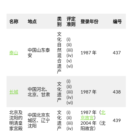
类
评定
名称
地点
登录年份
编号
别
准则
文
化
(i)
自
(ii)
中国山东泰
然
(iii)
泰山
1987 年
437
安
混
(iv)
合
(v)
遗
(vi)
产
(i)
文
(ii)
中国河北、
化
长城
(iii)
1987 年
438
北京、甘肃
遗
(iv)
产
(vi)
北京及
文
(i)
1987 年（
北
中国北京东
沈阳的
化
(ii)
京故宫
）
城区、辽宁
439
明清皇
遗
(iii)
2004 年（沈
沈阳
家宫殿
产
(iv)
阳故宫）