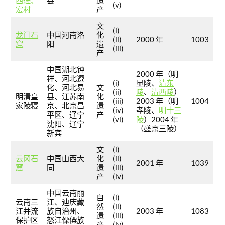
(v)
宏村
产
文
(i)
龙门石
中国河南洛
化
(ii)
2000 年
1003
窟
阳
遗
(iii)
产
中国湖北钟
2000 年（明
祥、河北遵
(i)
显陵、
清东
化、河北易
文
(ii)
陵
、
清西陵
）
明清皇
县、江苏南
化
(iii)
2003 年（明
1004
家陵寝
京、北京昌
遗
(iv)
孝陵、
明十三
平区、辽宁
产
(vi)
陵
）2004 年
沈阳、辽宁
（盛京三陵）
新宾
文
(i)
云冈石
中国山西大
化
(ii)
2001 年
1039
窟
同
遗
(iii)
产
(iv)
中国云南丽
自
(i)
云南三
江、迪庆藏
然
(ii)
江并流
族自治州、
2003 年
1083
遗
(iii)
保护区
怒江傈僳族
产
(iv)