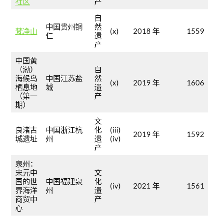
社区
产
自
中国贵州铜
然
梵净山
(x)
2018 年
1559
仁
遗
产
中国黄
（渤）
自
海候鸟
中国江苏盐
然
(x)
2019 年
1606
栖息地
城
遗
（第一
产
期）
文
良渚古
中国浙江杭
化
(iii)
2019 年
1592
城遗址
州
遗
(iv)
产
泉州：
宋元中
文
国的世
中国福建泉
化
(iv)
2021 年
1561
界海洋
州
遗
商贸中
产
心