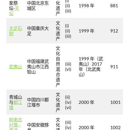
(i)
家祭
中国北京东
化
(ii)
1998 年
881
坛-
天
城区
遗
(iii)
坛
产
文
(i)
大足石
中国重庆大
化
(ii)
1999 年
912
刻
足
遗
(iii)
产
文
化
自
1999 年（武
中国福建武
然
(iii)
夷山）2017
武夷山
夷山市江西
911
混
(vi)
年（北武夷
铅山
合
山）
遗
产
文
青城山
(ii)
中国四川都
化
与
都江
(iv)
2000 年
1001
江堰市
遗
堰
(vi)
产
皖南古
文
(iii)
村落—
中国安徽黟
化
(iv)
2000 年
1002
西递、
县
遗