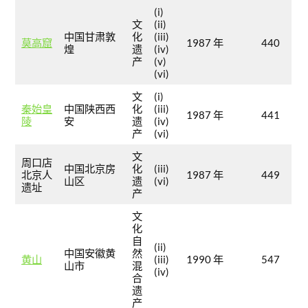
(i)
文
(ii)
中国甘肃敦
化
(iii)
莫高窟
1987 年
440
煌
遗
(iv)
产
(v)
(vi)
文
(i)
秦始皇
中国陕西西
化
(iii)
1987 年
441
陵
安
遗
(iv)
产
(vi)
文
周口店
中国北京房
化
(iii)
北京人
1987 年
449
山区
遗
(vi)
遗址
产
文
化
自
(ii)
中国安徽黄
然
黄山
(iii)
1990 年
547
山市
混
(iv)
合
遗
产