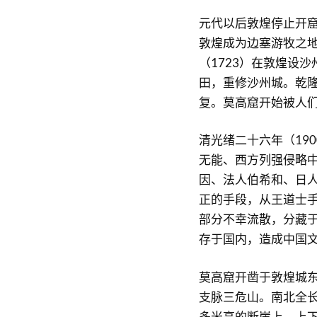
元代以后敦煌停止开窟
敦煌成为边塞游牧之地
（1723）在敦煌设
田，重修沙州城。乾隆
复。莫高窟开始被人
清光绪二十六年（19
无能、西方列强侵略
因、法人伯希和、日
正的手段，从王道士
部分不幸流散，分藏
存于国内，造成中国
莫高窟开凿于敦煌城东
支脉三危山。南北全长1
多米高的断崖上，上下