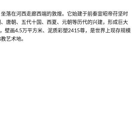
，坐落在河西走廊西端的敦煌。它始建于前秦宣昭帝苻坚时
朝、唐朝、五代十国、西夏、元朝等历代的兴建，形成巨大
，壁画4.5万平方米、泥质彩塑2415尊，是世界上现存规模
佛教艺术地。