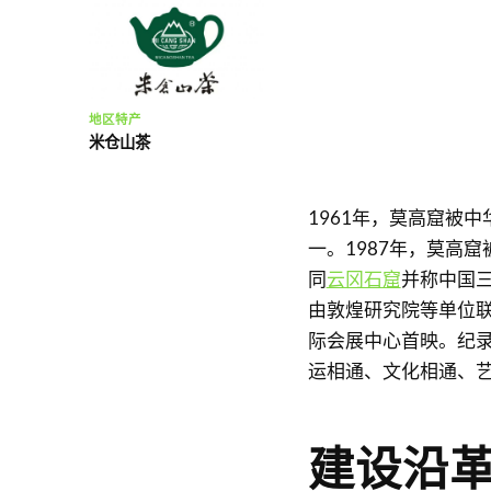
地区特产
米仓山茶
1961年，莫高窟被
一。1987年，莫高
同
云冈石窟
并称中国三
由敦煌研究院等单位
际会展中心首映。纪
运相通、文化相通、
建设沿