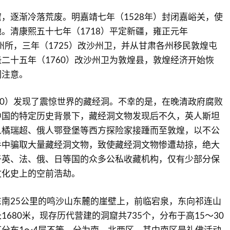
，逐渐冷落荒废。明嘉靖七年（1528年）封闭嘉峪关，使
。清康熙五十七年（1718）平定新疆，雍正元年
沙州所，三年（1725）改沙州卫，并从甘肃各州移民敦煌屯
二十五年（1760）改沙州卫为敦煌县，敦煌经济开始恢
们注意。
00）发现了震惊世界的藏经洞。不幸的是，在晚清政府腐败
中国的特定历史背景下，藏经洞文物发现后不久，英人斯坦
人橘瑞超、俄人鄂登堡等西方探险家接踵而至敦煌，以不公
手中骗取大量藏经洞文物，致使藏经洞文物惨遭劫掠，绝大
于英、法、俄、日等国的众多公私收藏机构，仅有少部分保
文化史上的空前浩劫。
南25公里的鸣沙山东麓的崖壁上，前临宕泉，东向祁连山
680米，现存历代营建的洞窟共735个，分布于高15～30
分布1～4层不等。分为南、北两区，其中南区是礼佛活动