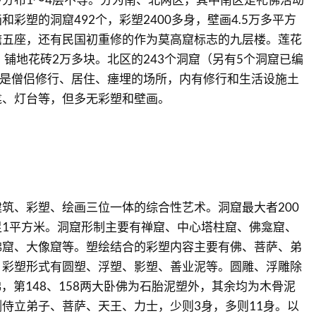
彩塑的洞窟492个，彩塑2400多身，壁画4.5万多平方
檐五座，还有民国初重修的作为莫高窟标志的九层楼。莲花
，铺地花砖2万多块。北区的243个洞窟（另有5个洞窟已编
，是僧侣修行、居住、瘗埋的场所，内有修行和生活设施土
龛、灯台等，但多无彩塑和壁画。
筑、彩塑、绘画三位一体的综合性艺术。洞窟最大者200
足1平方米。洞窟形制主要有禅窟、中心塔柱窟、佛龛窟、
佛窟、大像窟等。塑绘结合的彩塑内容主要有佛、菩萨、弟
。彩塑形式有圆塑、浮塑、影塑、善业泥等。圆雕、浮雕除
佛，第148、158两大卧佛为石胎泥塑外，其余均为木骨泥
侍立弟子、菩萨、天王、力士，少则3身，多则11身。以