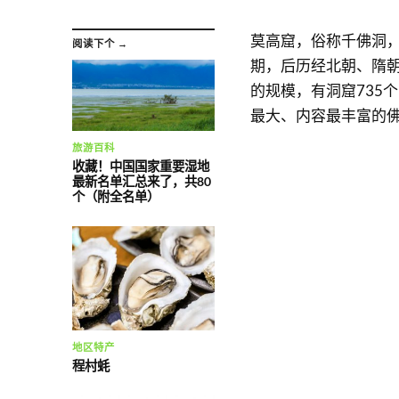
莫高窟，俗称千佛洞
阅读下个 →
期，后历经北朝、隋
的规模，有洞窟735个
最大、内容最丰富的
旅游百科
收藏！中国国家重要湿地
最新名单汇总来了，共80
个（附全名单）
地区特产
程村蚝