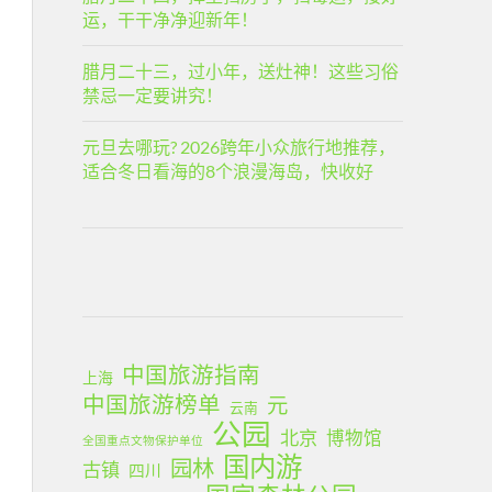
运，干干净净迎新年！
腊月二十三，过小年，送灶神！这些习俗
禁忌一定要讲究！
元旦去哪玩? 2026跨年小众旅行地推荐，
适合冬日看海的8个浪漫海岛，快收好
中国旅游指南
上海
中国旅游榜单
元
云南
公园
北京
博物馆
全国重点文物保护单位
国内游
园林
古镇
四川