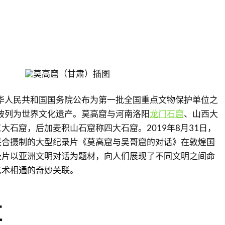
中华人民共和国国务院公布为第一批全国重点文物保护单位之
窟被列为世界文化遗产。莫高窟与河南洛阳
龙门石窟
、山西大
大石窟，后加麦积山石窟称四大石窟。2019年8月31日，
联合摄制的大型纪录片《莫高窟与吴哥窟的对话》在敦煌国
录片以亚洲文明对话为题材，向人们展现了不同文明之间命
艺术相通的奇妙关联。
革