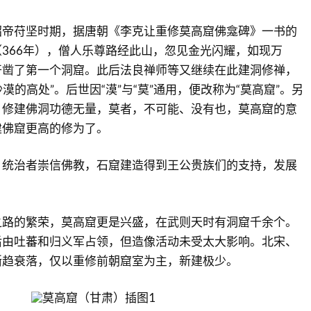
昭帝苻坚时期，据唐朝《李克让重修莫高窟佛龛碑》一书的
366年），僧人乐尊路经此山，忽见金光闪耀，如现万
开凿了第一个洞窟。此后法良禅师等又继续在此建洞修禅，
沙漠的高处”。后世因“漠”与“莫”通用，便改称为“莫高窟”。另
，修建佛洞功德无量，莫者，不可能、没有也，莫高窟的意
建佛窟更高的修为了。
，统治者崇信佛教，石窟建造得到王公贵族们的支持，发展
之路的繁荣，莫高窟更是兴盛，在武则天时有洞窟千余个。
后由吐蕃和归义军占领，但造像活动未受太大影响。北宋、
渐趋衰落，仅以重修前朝窟室为主，新建极少。