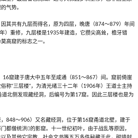
观的气势。
因其共有九层而得名，原为四层，晚唐（874～879）年间
6年）重修，九层楼是1935年建造，它攒尖高耸，檐牙错
为莫高窟的标志之一。
，16窟建于唐大中五年至咸通（851～867）间。窟前倚崖
俗称“三层楼”，为清光绪三十二年（1906年）王道士主持
甬道北侧发现藏经洞，后编号为第17窟。因此三层楼也是为
，848～906）又名藏经洞，位于第16窟甬道北壁，建于
门都僧统洪𧦬的影窟。十一世纪初叶，由于战乱等原因，
法以及其他它宗教、社会文书等五万多件秘藏于此，砌墙封