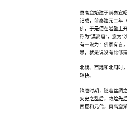
莫高窟始建于前秦宣
记载，前秦建元二年（
佛，于是便在岩壁上
称为“漠高窟”，意为“
有一说为：佛家有言
思，就是说没有比修
北魏、西魏和北周时
较快。
隋唐时期，随着丝绸
安史之乱后，敦煌先
西夏和元代，莫高窟