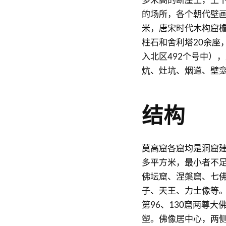
的场所，各个朝代壁画和
米，唐宋时代木构窟
柱石和舍利塔20余座
入北区492个号中）
炕、灶坑、烟道、壁
结构
莫高窟各窟均是洞窟建
多平方米，最小者不
佛坛窟、涅槃窟、七
子、天王、力士像等
第96、130窟两尊大
塑。佛像居中心，两侧