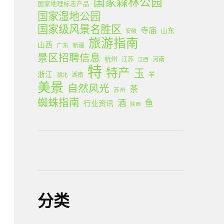
国家森林公园
国家地理标志产品
国家湿地公园
国家级风景名胜区
寺庙
山东
安徽
旅游指南
山西
广东
新疆
景区招聘信息
杭州
江苏
河南
江西
特
特产
玉
浙江
羊
湖南
湖北
美景
自然风光
茶
苏州
蜘蛛指南
酒
鱼
行业资讯
陕西
分类