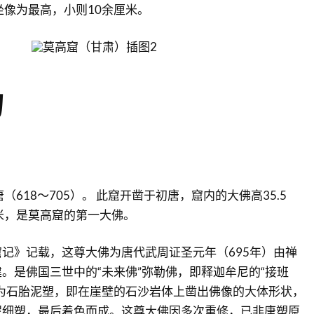
勒坐像为最高，小则10余厘米。
物
（618～705）。 此窟开凿于初唐，窟内的大佛高35.5
米，是莫高窟的第一大佛。
记》记载，这尊大佛为唐代武周证圣元年（695年）由禅
。是佛国三世中的“未来佛”弥勒佛，即释迦牟尼的“接班
为石胎泥塑，即在崖壁的石沙岩体上凿出佛像的大体形状，
泥细塑，最后着色而成。这尊大佛因多次重修，已非唐塑原