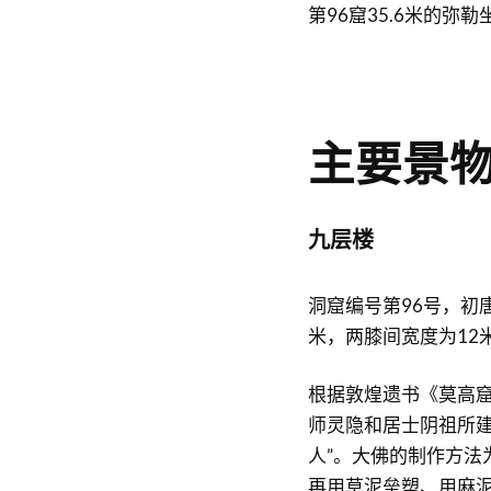
第96窟35.6米的弥
主要景
九层楼
洞窟编号第96号，初唐
米，两膝间宽度为12
根据敦煌遗书《莫高窟
师灵隐和居士阴祖所建
人”。大佛的制作方法
再用草泥垒塑、用麻