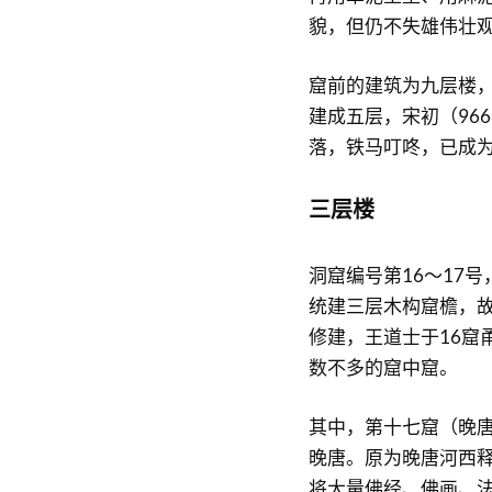
貌，但仍不失雄伟壮
窟前的建筑为九层楼，
建成五层，宋初（96
落，铁马叮咚，已成
三层楼
洞窟编号第16～17号
统建三层木构窟檐，故
修建，王道士于16窟
数不多的窟中窟。
其中，第十七窟（晚唐
晚唐。原为晚唐河西释
将大量佛经、佛画、