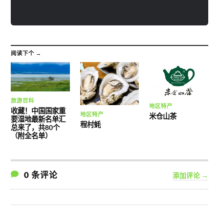
阅读下个 →
旅游百科
地区特产
收藏！中国国家重
地区特产
米仓山茶
要湿地最新名单汇
程村蚝
总来了，共80个
（附全名单）
0 条评论
添加评论 →