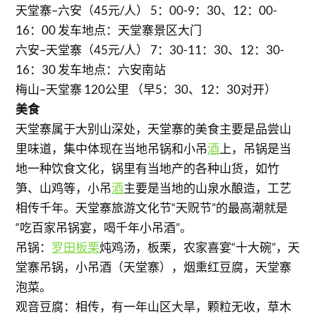
天堂寨–六安（45元/人） 5：00-9：30、12：00-
16：00 发车地点：天堂寨景区大门
六安–天堂寨（45元/人） 7：30-11：30、12：30-
16：30 发车地点：六安南站
梅山–天堂寨 120公里 （早5：30、12：30对开）
美食
天堂寨属于大别山深处，天堂寨的美食主要是品尝山
里味道，集中体现在当地吊锅和小吊
酒
上，吊锅是当
地一种饮食文化，锅里有当地产的各种山货，如竹
笋、山鸡等，小吊
酒
主要是当地的山泉水酿造，工艺
相传千年。天堂寨旅游文化节“天贶节”的最高潮就是
“吃百家吊锅宴，喝千年小吊酒”。
吊锅：
罗田板栗
炖鸡汤，板栗，农家喜宴“十大碗”，天
堂寨吊锅，小吊酒（天堂寨），烟熏红豆腐，天堂寨
泡菜。
观音豆腐：相传，有一年山区大旱，颗粒无收，草木