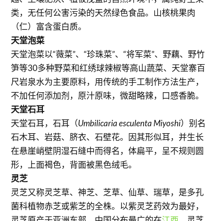
类，无任何公害污染的天然绿色食品。山核桃果肉
（仁）富含蛋白质。
天堂泡菜
天堂泡菜以“薇菜”、“珍珠菜”、“将军菜”、野藕、野竹
笋等30多种野菜和红绣球辣椒等高山蔬菜、天堂寨百
尺岩泉水为主要原料，用传统的手工制作方法生产，
不加任何添加剂，原汁原味，微甜略辣，口感香脆。
天堂石耳
天堂石耳，石耳（
Umbilicaria esculenta Miyoshi
）别名
石木耳、岩菇、脐衣、石壁花。因其形似耳，并生长
在悬崖峭壁阴湿石缝中而得名，体扁平，呈不规则圆
形，上面褐色，背面被黑色绒毛。
灵芝
灵芝又称灵芝草、神芝、芝草、仙草、瑞草，是多孔
菌科植物赤芝或紫芝的全株。以紫灵芝药效为最好，
灵芝原产于亚洲东部，中国分布最广的在
江西
，灵芝