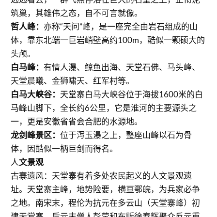
筑巢，其雄伟之态，自不可言就像。
哲人峰：
亦称“天问”峰，是一座完全由岩石组成的山
体，靠东北端一巨岩峭壁高约100m，酷似一颗硕大的
头颅。
白马峰：
有情人瀑、鲸鱼出海、天堂石佛、马头峰、
天堂晨曦、金狮啸天、红军村等。
白马大峡谷：
天堂寨白马大峡谷位于海拔1600米的白
马峰山脚下，全长约6公里，它是淮河的主要源头之
一，更是安徽省省会合肥的水源地。
龙剑峰景区：
位于泻玉瀑之上，整座山峰以石为骨
体，因酷似一柄巨剑而得名。
人
文景观
古寨遗风：天堂寨有着多处农民起义的人文景观遗
址。天堂寨主峰，地势险要，横亘鄂皖，为兵家必争
之地。南宋末，程伦为抗元在多云山（天堂寨峰）初
建天堂寨。后元末僧人彭莹和布贩徐寿辉聚众反元重