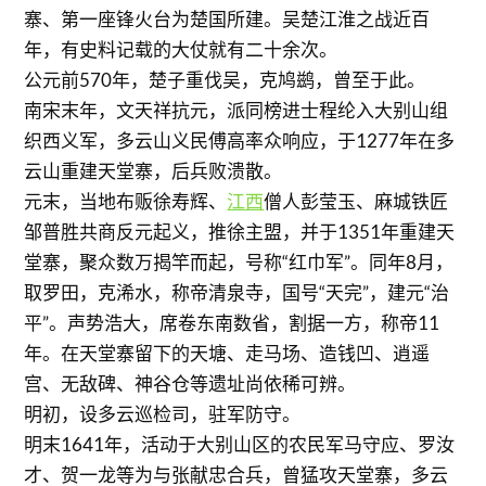
寨、第一座锋火台为楚国所建。吴楚江淮之战近百
年，有史料记载的大仗就有二十余次。
公元前570年，楚子重伐吴，克鸠鹚，曾至于此。
南宋末年，文天祥抗元，派同榜进士程纶入大别山组
织西义军，多云山义民傅高率众响应，于1277年在多
云山重建天堂寨，后兵败溃散。
元末，当地布贩徐寿辉、
江西
僧人彭莹玉、麻城铁匠
邹普胜共商反元起义，推徐主盟，并于1351年重建天
堂寨，聚众数万揭竿而起，号称“红巾军”。同年8月，
取罗田，克浠水，称帝清泉寺，国号“天完”，建元“治
平”。声势浩大，席卷东南数省，割据一方，称帝11
年。在天堂寨留下的天塘、走马场、造钱凹、逍遥
宫、无敌碑、神谷仓等遗址尚依稀可辨。
明初，设多云巡检司，驻军防守。
明末1641年，活动于大别山区的农民军马守应、罗汝
才、贺一龙等为与张献忠合兵，曾猛攻天堂寨，多云