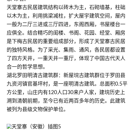
天堂寨古民居建筑结构以砖木为主，石砌墙基，柱础
以木为主，利用挑梁减柱，扩大屋宇建筑空间，屋内
一般为二厅三进或三厅四进，东阁西厢，书屋楼台一
应俱全。结合精巧的闺楼、书阁、花园、经堂、厢房
是下梅古民居的重要组成部分，形成了天堂寨古民居
的独特风格。为了采光、集雨、通风，各民居都设置
了四方天井，一重天井一重厅，体现了中国古代天人
合一的哲学思想。
湖北罗田明清古建筑群：新屋垸古建筑群位于罗田县
九资河镇官基坪村，是一座明清古建筑。总面积0.5平
方公里，山庄内有120人口30来户人家，建垸历史上
溯到清朝前期，至今已有近两百多年的历史。此建筑
被列为县级文物保护单位。