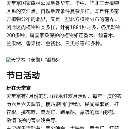
天堂寨国家森林公园地处华东、华中、华北三大植物
区系的交汇点，自然地理条件复杂多样，既是许多南
方植物分布的北界，又是一些北方植物分布的南界，
因此区内植物种类多样，计有1881种之多，各类动物
200多种。属国家级保护的植物如连香木、领春木、
兰果树、香果树、金钱松、三尖杉等60多种。
节日活动
玩在天堂寨
天堂寨有4月份的乐山戏水狂欢月活动、每年一度的农
历六月六天贶节，接姑娘回门活动、民间民歌赛、打
花棍、挑花蓝、舞龙灯、跑旱船、豪迈的震山锣鼓、
激情飞扬的篝火晚会等。
主要娱乐活动有：篝火晚会、大秧歌、舞龙灯、灯笼