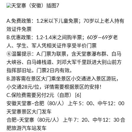
A.免费政策：1.2米以下儿童免票；70岁以上老人持有
效证件免票
B.优惠政策：1.2-1.4米之间购半票；60岁—69岁老
人、学生、军人凭相关证件享受半价门票
⑥温馨提示：A.门票为联票，含天堂寨瀑布群、白马
大峡谷、白马峰栈道、刘邓大军千里跃进大别山前方
指挥部旧址。门票2日内有效。
B.游客需在景区大门乘坐景区小交通进入景区游玩，
小交通28元/位，详情需要根据景区的安排！
C.保险费需要另付2元（自愿） [6]
安徽天堂寨–合肥（80/人） 上午 5：00、中午12：00
天堂寨景区大门发车
合肥–天堂寨（80元/人） 上午 7：20、中午12：30 合
肥旅游汽车站发车