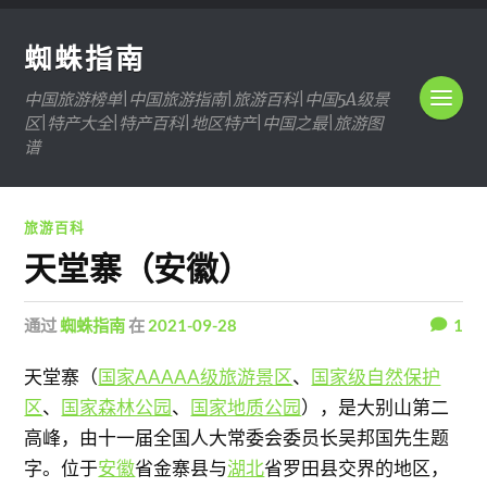
蜘蛛指南
中国旅游榜单|中国旅游指南|旅游百科|中国5A级景
区|特产大全|特产百科|地区特产|中国之最|旅游图
谱
旅游百科
天堂寨（安徽）
通过
蜘蛛指南
在
2021-09-28
1
天堂寨（
国家AAAAA级旅游景区
、
国家级自然保护
区
、
国家森林公园
、
国家地质公园
），是大别山第二
高峰，由十一届全国人大常委会委员长吴邦国先生题
字。位于
安徽
省金寨县与
湖北
省罗田县交界的地区，