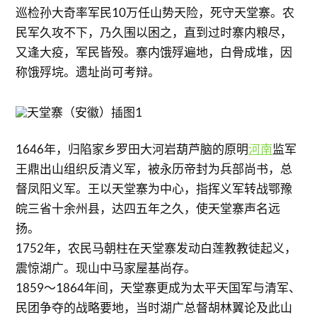
巡检孙大奇率军民10万任山势天险，死守天堂寨。农
民军久攻不下，乃久围以困之，直到过时寨内粮尽，
又逢大疫，军民皆殁。寨内饿殍遍地，白骨成堆，因
称饿殍垸。遗址尚可考辩。
1646年，归陷家乡罗田大河岩葫芦脑的原明
河南
监军
王鼎出山组织反清义军，被永历帝封为兵部尚书，总
督凤阳义军。王以天堂寨为中心，指挥义军转战鄂豫
皖三省十余州县，达四五年之久，使天堂寨声名远
扬。
1752年，农民马朝柱在天堂寨发动白莲教教徒起义，
震惊湖广。现山中马家屋基尚存。
1859～1864年间，天堂寨更成为太平天国军与清军、
民团争夺的战略要地，当时湖广总督胡林翼论及此山