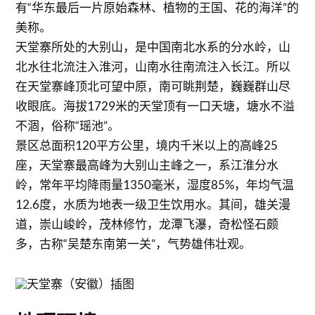
有“华东最后一片原始森林、植物的王国、花的海洋”的
美称。
天堂寨所处的大别山，是中国南北水系的分水岭，山
北水往北流注入淮河，山南水往南流注入长江。所以
在天堂寨峰顶北可望中原，南可眺荆楚，巍巍群山尽
收眼底。海拔1729米的天堂顶有一口天塘，塘水不溢
不涸，俗称“瑶池”。
景区总面积120平方公里，境内千米以上的高峰25
座，天堂寨最高峰为大别山主峰之一，系江淮分水
岭，常年平均降雨量1350毫米，湿度85%，年均气温
12.6度，水质为地表一级卫生饮用水。其间，雄关漫
道，崇山峻岭，茂林修竹，龙潭飞瀑，奇松怪石颇
多，古称“吴楚东南第一关”，气势雄伟壮观。