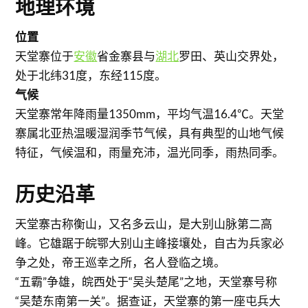
地理环境
位置
天堂寨位于
安徽
省金寨县与
湖北
罗田、英山交界处，
处于北纬31度，东经115度。
气候
天堂寨常年降雨量1350mm，平均气温16.4℃。天堂
寨属北亚热温暖湿润季节气候，具有典型的山地气候
特征，气候温和，雨量充沛，温光同季，雨热同季。
历史沿革
天堂寨古称衡山，又名多云山，是大别山脉第二高
峰。它雄踞于皖鄂大别山主峰接壤处，自古为兵家必
争之处，帝王巡幸之所，名人登临之境。
“五霸”争雄，皖西处于“吴头楚尾”之地，天堂寨号称
“吴楚东南第一关”。据查证，天堂寨的第一座屯兵大