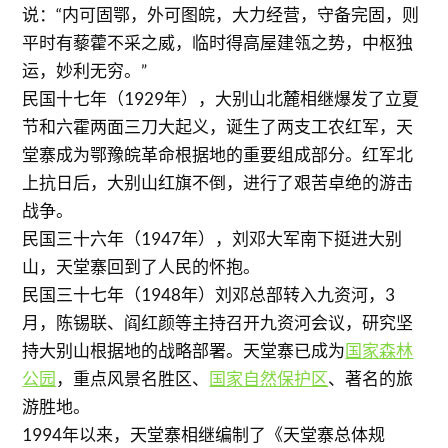
说：“内可固鄂，外可图皖，大力经营，守备完固，则
平时有藜藿不采之威，临时得高屋建瓴之势，中枢独
运，妙利无穷。”
民国十七年（1929年），大别山北麓相继爆发了立夏
节和六霍两面三刀大起义，诞生了两支工农红军，天
堂寨成为鄂豫皖革命根据地的重要组成部分。红军北
上抗日后，大别山红旗不倒，进行了艰苦卓绝的游击
战争。
民国三十六年（1947年），刘邓大军南下挺进大别
山，天堂寨回到了人民的怀抱。
民国三十七年（1948年）刘邓总部转入九资河，3
月，陈锡联、阎红颜等主持召开九资河会议，研究坚
持大别山根据地的战略部署。天堂寨已成为
国家森林
公园
，重点风景名胜区、
国家自然保护区
、著名的旅
游胜地。
1994年以来，天堂寨相继编制了《天堂寨总体规