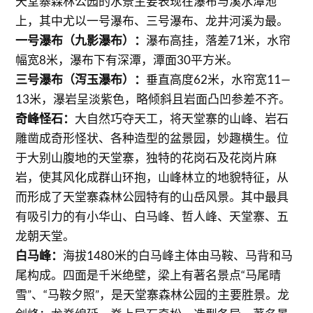
天堂寨森林公园的水景主要表现在瀑布与溪水潭池
上，其中尤以一号瀑布、三号瀑布、龙井河溪为最。
一号瀑布（九影瀑布）：
瀑布高挂，落差71米，水帘
幅宽8米，瀑布下有深潭，潭面30平方米。
三号瀑布（泻玉瀑布）：
垂直高度62米，水帘宽11—
13米，瀑岩呈淡紫色，略倾斜且岩面凸凹参差不齐。
奇峰怪石：
大自然巧夺天工，将天堂寨的山峰、岩石
雕凿成奇形怪状、各种造型的盆景园，妙趣横生。位
于大别山腹地的天堂寨，独特的花岗石及花岗片麻
岩，使其风化成群山环抱，山峰林立的地貌特征，从
而形成了天堂寨森林公园特有的山岳风景。其中最具
有吸引力的有小华山、白马峰、哲人峰、天堂寨、五
龙朝天堂。
白马峰：
海拔1480米的白马峰主体由马鞍、马背和马
尾构成。四面是千米绝壁，梁上有著名景点“马尾晴
雪”、“马鞍夕照”，是天堂寨森林公园的主要胜景。龙