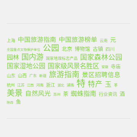
中国旅游指南
中国旅游榜单
元
上海
云南
公园
北京
古镇
博物馆
四川
全国重点文物保护单位
国内游
国家森林公园
园林
国家地理标志产品
国家湿地公园
国家级风景名胜区
寺庙
安徽
旅游指南
景区招聘信息
山西
山东
广东
新疆
特
特产
玉
浙江
杭州
羊
江苏
河南
湖南
江西
湖北
美景
蜘蛛指南
自然风光
茶
酒
行业资讯
苏州
鱼
陕西