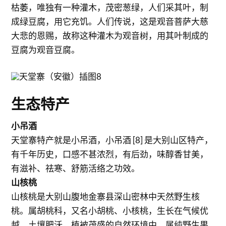
枯萎，唯独有一种灌木，茂密葱绿，人们采其叶，制
成绿豆腐，用它充饥。人们传说，这是观音菩萨大慈
大悲的恩赐，故称这种灌木为观音树，用其叶制成的
豆腐为观音豆腐。
生态特产
小吊酒
天堂寨特产就是小吊酒，小吊酒 [8] 是大别山区特产，
有千年历史，口感不甚浓烈，有后劲，味醇香甘美，
有滋补、祛寒、舒筋活络之功效。
山核桃
山核桃是大别山腹地金寨县深山密林中天然野生核
桃。属胡桃科，又名小胡桃、小核桃，生长在气候优
越、土壤肥沃、植被茂盛的自然环境中，属纯野生果