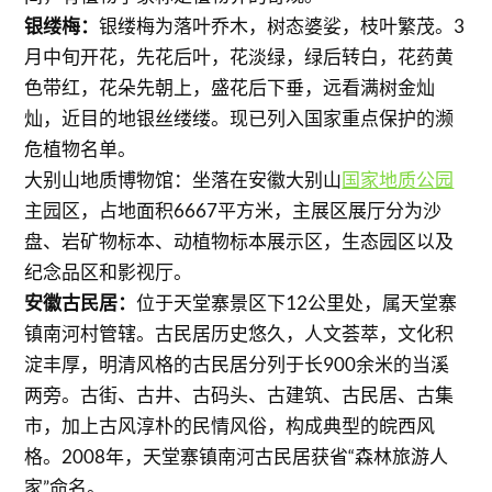
银缕梅：
银缕梅为落叶乔木，树态婆娑，枝叶繁茂。3
月中旬开花，先花后叶，花淡绿，绿后转白，花药黄
色带红，花朵先朝上，盛花后下垂，远看满树金灿
灿，近目的地银丝缕缕。现已列入国家重点保护的濒
危植物名单。
大别山地质博物馆：坐落在安徽大别山
国家地质公园
主园区，占地面积6667平方米，主展区展厅分为沙
盘、岩矿物标本、动植物标本展示区，生态园区以及
纪念品区和影视厅。
安徽古民居：
位于天堂寨景区下12公里处，属天堂寨
镇南河村管辖。古民居历史悠久，人文荟萃，文化积
淀丰厚，明清风格的古民居分列于长900余米的当溪
两旁。古街、古井、古码头、古建筑、古民居、古集
市，加上古风淳朴的民情风俗，构成典型的皖西风
格。2008年，天堂寨镇南河古民居获省“森林旅游人
家”命名。