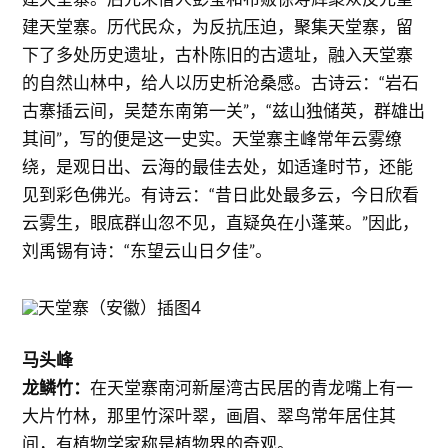
建天堂寨。历代民众，为反抗压迫，聚集天堂寨，留
下了多处历史遗址，古朴陈旧的古遗址，融入天堂寨
的自然山林中，给人以历史析沧桑感。古诗云：“岩石
古寨插云间，吴楚东南第一关”，“兹山独储英，群雄出
其间”，写的便是这一史实。天堂寨主峰常年云雾缭
绕，是观日出、云海的最佳去处，如适逢时节，还能
见到彩色佛光。有诗云：“昔日此处最多云，今日欣看
云雾生，眼底群山忽不见，直疑奂在小蓬莱。”因此，
刘禹锡有诗：“东望云山日夕佳”。
马头峰
龙鳞竹：
在天堂寨南河新屋湾古民居的青龙嘴上有一
大片竹林，那里竹深叶翠，画眉、翠鸟常年居住其
间，有植物学家称是植物界的奇观。