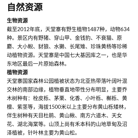
自然资源
生物资源
截至2012年底，天堂寨有野生植物1487种，动物634
种。景区内有野猪、穿山甲、金钱豹、不衰猫、原
麝、大小鲵、豺狼、水獭、长尾雉、珍珠黄杨等珍稀
动植物资源。天堂寨是中国七大基因库之一，也是华
东地区最后一片原始森林。
植物资源
天堂寨国家森林公园植被状态为北亚热带落叶阔叶混
交林的南部边缘，植物垂直地带性分布明显，主要乔
木树种有：栓皮栎、茅栗、化香、小叶栎、槲栎、黄
檀、紫茎等，海拔1500米以上主要分布黄山栎矮林，
伴生树种有天目杜鹃、黄山楸、南方六道木、天女
花、湖北海棠等。山顶上尚有禾本科的山地草甸及沼
泽植被，针叶林主要为黄山松。